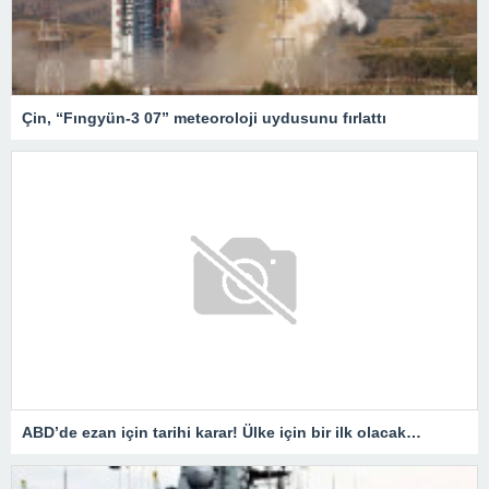
Çin, “Fıngyün-3 07” meteoroloji uydusunu fırlattı
ABD’de ezan için tarihi karar! Ülke için bir ilk olacak…