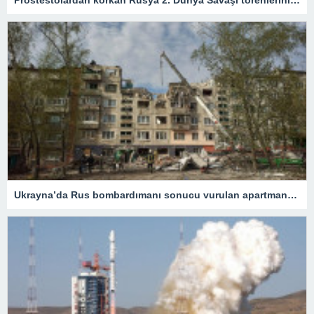
Prostestolardan korkan Rusya 2. Dünya Savaşı törenlerini iptal etti – Son Dakika Dünya Haberleri
Ukrayna’da Rus bombardımanı sonucu vurulan apartmanda can kaybı 15’e yükseldi