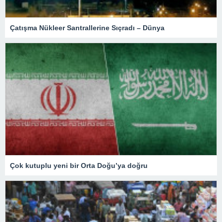
Çatışma Nükleer Santrallerine Sıçradı – Dünya
Çok kutuplu yeni bir Orta Doğu’ya doğru