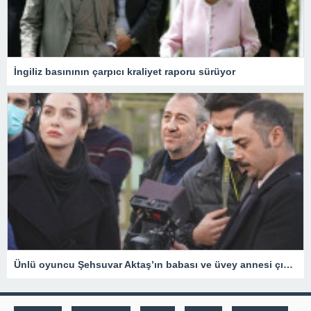
İngiliz basınının çarpıcı kraliyet raporu sürüyor
Ünlü oyuncu Şehsuvar Aktaş’ın babası ve üvey annesi çıkan yangında hayatını kaybetti