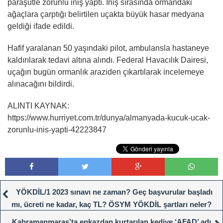
paraşütle zorunlu iniş yaptı. İniş sırasında ormandaki
ağaçlara çarptığı belirtilen uçakta büyük hasar medyana
geldiği ifade edildi.
Hafif yaralanan 50 yaşındaki pilot, ambulansla hastaneye
kaldırılarak tedavi altına alındı. Federal Havacılık Dairesi,
uçağın bugün ormanlık araziden çıkartılarak incelemeye
alınacağını bildirdi.
ALINTI KAYNAK:
https://www.hurriyet.com.tr/dunya/almanyada-kucuk-ucak-
zorunlu-inis-yapti-42223847
YÖKDİL/1 2023 sınavı ne zaman? Geç başvurular başladı
mı, ücreti ne kadar, kaç TL? ÖSYM YÖKDİL şartları neler?
Kahramanmaraş’ta enkazdan kurtarılan kediye ‘AFAD’ adı