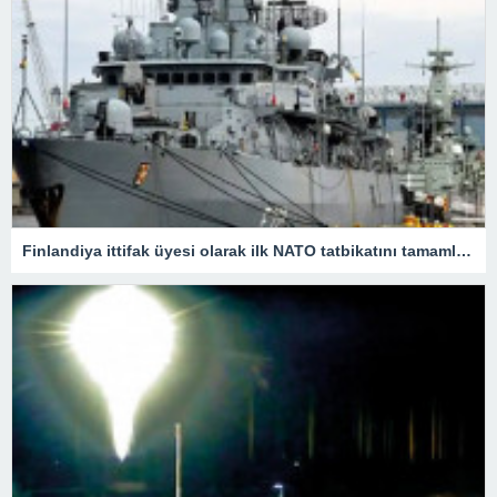
Finlandiya ittifak üyesi olarak ilk NATO tatbikatını tamamladı