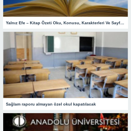
Yalnız Efe – Kitap Özeti Oku, Konusu, Karakterleri Ve Sayfa Sayısı – En Son Haberler
Sağlam raporu almayan özel okul kapatılacak