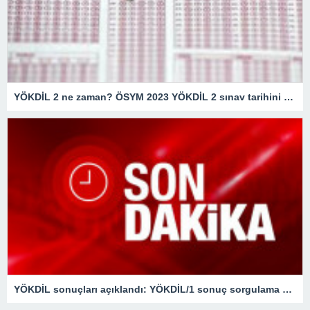
YÖKDİL 2 ne zaman? ÖSYM 2023 YÖKDİL 2 sınav tarihini duyurdu mu, başvurular ne zaman?
YÖKDİL sonuçları açıklandı: YÖKDİL/1 sonuç sorgulama sayfası…