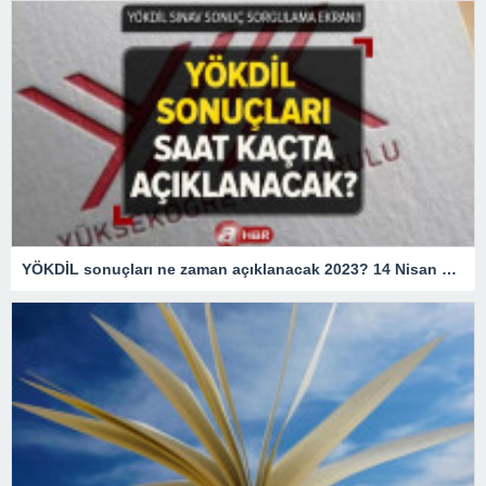
YÖKDİL sonuçları ne zaman açıklanacak 2023? 14 Nisan YÖKDİL sınav sonuçları saat kaçta açıklanır? ÖSYM sonuç sorgulama ekranı!