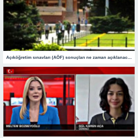
Açıköğretim sınavları (AÖF) sonuçları ne zaman açıklanacak? (2023 AÖF sonuçları sorgulama ekranı) – Son Dakika Eğitim Haberleri