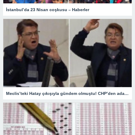
İstanbul’da 23 Nisan coşkusu – Haberler
Meclis’teki Hatay çıkışıyla gündem olmuştu! CHP’den aday gösterilmeyen Suzan Şahin ilk kez konuştu