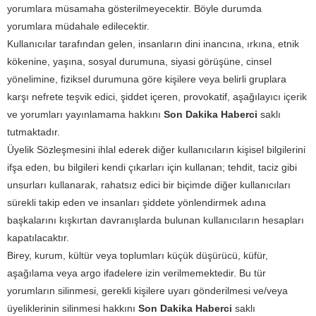
yorumlara müsamaha gösterilmeyecektir. Böyle durumda
yorumlara müdahale edilecektir.
Kullanıcılar tarafından gelen, insanların dini inancına, ırkına, etnik
kökenine, yaşına, sosyal durumuna, siyasi görüşüne, cinsel
yönelimine, fiziksel durumuna göre kişilere veya belirli gruplara
karşı nefrete teşvik edici, şiddet içeren, provokatif, aşağılayıcı içerik
ve yorumları yayınlamama hakkını
Son Dakika Haberci
saklı
tutmaktadır.
Üyelik Sözleşmesini ihlal ederek diğer kullanıcıların kişisel bilgilerini
ifşa eden, bu bilgileri kendi çıkarları için kullanan; tehdit, taciz gibi
unsurları kullanarak, rahatsız edici bir biçimde diğer kullanıcıları
sürekli takip eden ve insanları şiddete yönlendirmek adına
başkalarını kışkırtan davranışlarda bulunan kullanıcıların hesapları
kapatılacaktır.
Birey, kurum, kültür veya toplumları küçük düşürücü, küfür,
aşağılama veya argo ifadelere izin verilmemektedir. Bu tür
yorumların silinmesi, gerekli kişilere uyarı gönderilmesi ve/veya
üyeliklerinin silinmesi hakkını
Son Dakika Haberci
saklı