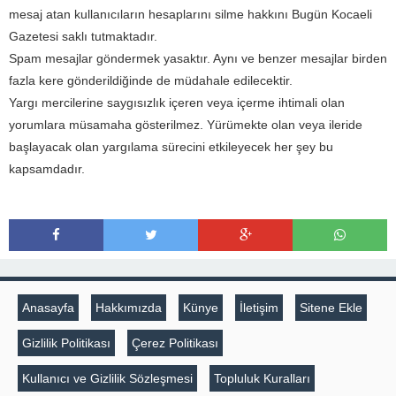
mesaj atan kullanıcıların hesaplarını silme hakkını Bugün Kocaeli
Gazetesi saklı tutmaktadır.
Spam mesajlar göndermek yasaktır. Aynı ve benzer mesajlar birden
fazla kere gönderildiğinde de müdahale edilecektir.
Yargı mercilerine saygısızlık içeren veya içerme ihtimali olan
yorumlara müsamaha gösterilmez. Yürümekte olan veya ileride
başlayacak olan yargılama sürecini etkileyecek her şey bu
kapsamdadır.
Anasayfa
Hakkımızda
Künye
İletişim
Sitene Ekle
Gizlilik Politikası
Çerez Politikası
Kullanıcı ve Gizlilik Sözleşmesi
Topluluk Kuralları