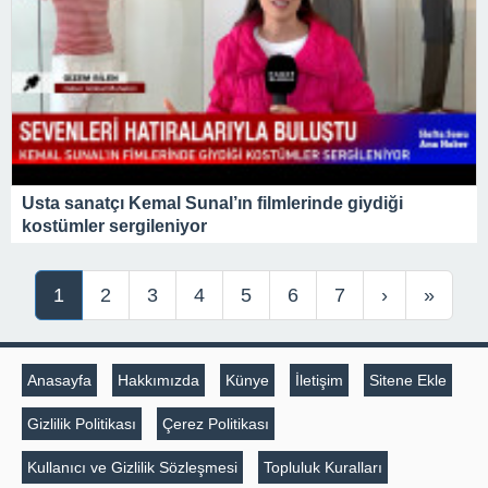
Usta sanatçı Kemal Sunal’ın filmlerinde giydiği
kostümler sergileniyor
1
2
3
4
5
6
7
›
»
Anasayfa
Hakkımızda
Künye
İletişim
Sitene Ekle
Gizlilik Politikası
Çerez Politikası
Kullanıcı ve Gizlilik Sözleşmesi
Topluluk Kuralları