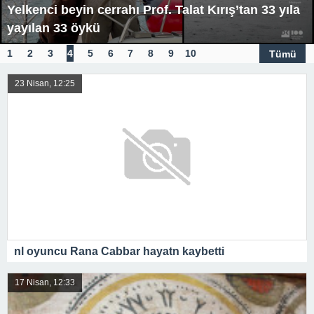
Yelkenci beyin cerrahı Prof. Talat Kırış’tan 33 yıla
yayılan 33 öykü
1
2
3
4
5
6
7
8
9
10
Tümü
23 Nisan, 12:25
nl oyuncu Rana Cabbar hayatn kaybetti
17 Nisan, 12:33