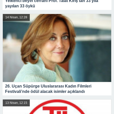
Yelkenci beyin cerrahı Prof. Talat Kırış’tan 33 yıla
yayılan 33 öykü
14 Nisan, 12:28
26. Uçan Süpürge Uluslararası Kadın Filmleri
Festivali’nde ödül alacak isimler açıklandı
13 Nisan, 12:15