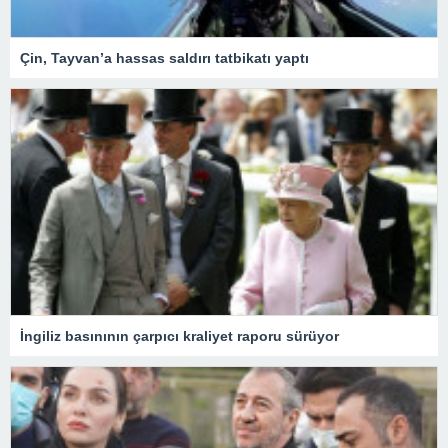
Çin, Tayvan’a hassas saldırı tatbikatı yaptı
İngiliz basınının çarpıcı kraliyet raporu sürüyor