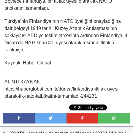
Böylece Finlandiya, bir ittifak üyesi olarak ilk NATO
tatbikatını tamamladı.
Türkiye’nin Finlandiya’nın NATO üyeliğini onayladığına
dair belgeyi 1949 tarihli Kuzey Atlantik Antlaşması’nın
saklayıcısı ABD’ye teslim etmesinin ardından Finlandiya, 4
Nisan’da NATO’nun 31. üyesi olarak resmen İttifak’a
katılmıştı.
Kaynak: Haber Global
ALINTI KAYNAK:
https://haberglobal.com.tr/dunya/finlandiya-ittifak-uyesi-
olarak-ilk-nato-tatbikatini-tamamladi-244231