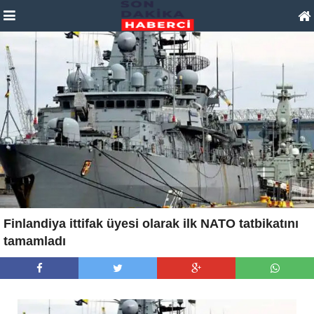
Finlandiya ittifak üyesi olarak ilk NATO tatbikatını
tamamladı