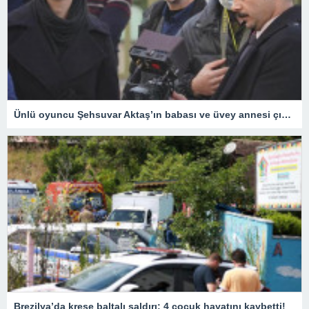
Ünlü oyuncu Şehsuvar Aktaş’ın babası ve üvey annesi çıkan yangında hayatını kaybetti
Brezilya’da kreşe baltalı saldırı: 4 çocuk hayatını kaybetti!