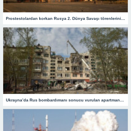
Prostestolardan korkan Rusya 2. Dünya Savaşı törenlerini iptal etti – Son Dakika Dünya Haberleri
Ukrayna’da Rus bombardımanı sonucu vurulan apartmanda can kaybı 15’e yükseldi