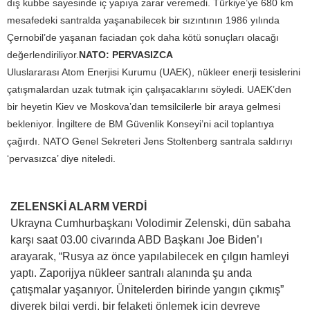
dış kubbe sayesinde iç yapıya zarar veremedi. Türkiye’ye 680 km
mesafedeki santralda yaşanabilecek bir sızıntının 1986 yılında
Çernobil’de yaşanan faciadan çok daha kötü sonuçları olacağı
değerlendiriliyor.
NATO: PERVASIZCA
Uluslararası Atom Enerjisi Kurumu (UAEK), nükleer enerji tesislerini
çatışmalardan uzak tutmak için çalışacaklarını söyledi. UAEK’den
bir heyetin Kiev ve Moskova’dan temsilcilerle bir araya gelmesi
bekleniyor. İngiltere de BM Güvenlik Konseyi’ni acil toplantıya
çağırdı. NATO Genel Sekreteri Jens Stoltenberg santrala saldırıyı
‘pervasızca’ diye niteledi.
ZELENSKİ ALARM VERDİ
Ukrayna Cumhurbaşkanı Volodimir Zelenski, dün sabaha
karşı saat 03.00 civarında ABD Başkanı Joe Biden’ı
arayarak, “Rusya az önce yapılabilecek en çılgın hamleyi
yaptı. Zaporijya nükleer santralı alanında şu anda
çatışmalar yaşanıyor. Ünitelerden birinde yangın çıkmış”
diyerek bilgi verdi, bir felaketi önlemek için devreye