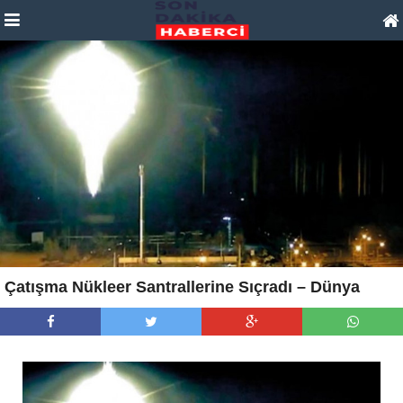
Çatışma Nükleer Santrallerine Sıçradı – Dünya