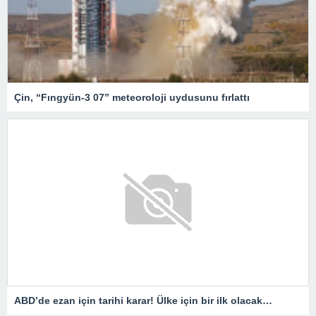
Çin, “Fıngyün-3 07” meteoroloji uydusunu fırlattı
ABD’de ezan için tarihi karar! Ülke için bir ilk olacak…