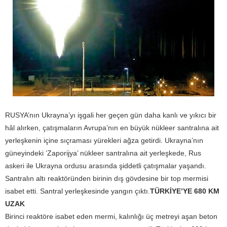
RUSYA’nın Ukrayna’yı işgali her geçen gün daha kanlı ve yıkıcı bir
hâl alırken, çatışmaların Avrupa’nın en büyük nükleer santralına ait
yerleşkenin içine sıçraması yürekleri ağza getirdi. Ukrayna’nın
güneyindeki ‘Zaporijya’ nükleer santralına ait yerleşkede, Rus
askeri ile Ukrayna ordusu arasında şiddetli çatışmalar yaşandı.
Santralın altı reaktöründen birinin dış gövdesine bir top mermisi
isabet etti. Santral yerleşkesinde yangın çıktı.
TÜRKİYE’YE 680 KM
UZAK
Birinci reaktöre isabet eden mermi, kalınlığı üç metreyi aşan beton