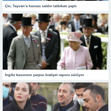
Çin, Tayvan’a hassas saldırı tatbikatı yaptı
İngiliz basınının çarpıcı kraliyet raporu sürüyor