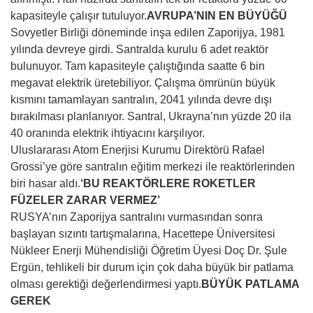
kapasiteyle çalışır tutuluyor.
AVRUPA’NIN EN BÜYÜĞÜ
Sovyetler Birliği döneminde inşa edilen Zaporijya, 1981
yılında devreye girdi. Santralda kurulu 6 adet reaktör
bulunuyor. Tam kapasiteyle çalıştığında saatte 6 bin
megavat elektrik üretebiliyor. Çalışma ömrünün büyük
kısmını tamamlayan santralın, 2041 yılında devre dışı
bırakılması planlanıyor. Santral, Ukrayna’nın yüzde 20 ila
40 oranında elektrik ihtiyacını karşılıyor.
Uluslararası Atom Enerjisi Kurumu Direktörü Rafael
Grossi’ye göre santralın eğitim merkezi ile reaktörlerinden
biri hasar aldı.
‘BU REAKTÖRLERE ROKETLER
FÜZELER ZARAR VERMEZ’
RUSYA’nın Zaporijya santralını vurmasından sonra
başlayan sızıntı tartışmalarına, Hacettepe Üniversitesi
Nükleer Enerji Mühendisliği Öğretim Üyesi Doç Dr. Şule
Ergün, tehlikeli bir durum için çok daha büyük bir patlama
olması gerektiği değerlendirmesi yaptı.
BÜYÜK PATLAMA
GEREK