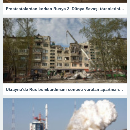
Prostestolardan korkan Rusya 2. Dünya Savaşı törenlerini iptal etti – Son Dakika Dünya Haberleri
Ukrayna’da Rus bombardımanı sonucu vurulan apartmanda can kaybı 15’e yükseldi