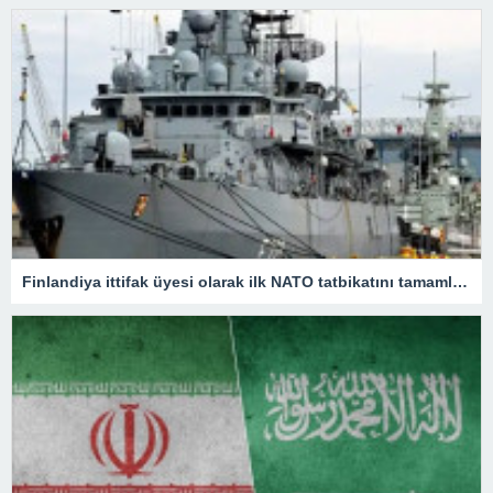
Finlandiya ittifak üyesi olarak ilk NATO tatbikatını tamamladı