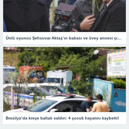
Ünlü oyuncu Şehsuvar Aktaş’ın babası ve üvey annesi çıkan yangında hayatını kaybetti
Brezilya’da kreşe baltalı saldırı: 4 çocuk hayatını kaybetti!