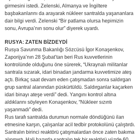
girmesini istedi. Zelenski, Almanya ve İngiltere
başbakanlarını da arayarak nükleer santralda yaşananlara
dair bilgi verdi. Zelenski “Bir patlama olursa hepimizin
sonu, Avrupa’nın sonu olur” diyerek uyardı.
RUSYA: ZATEN BİZDEYDİ
Rusya Savunma Bakanlığı Sözcüsü İgor Konaşenkov,
Zaporijya’nın 28 Şubat’tan beri Rus kuvvetlerinin
kontrolünde olduğunu öne sürerek, “Ukraynalı militanlar
santrala sızarak, idari binadan jandarma kuvvetimize ateş
açtı. Birkaç saat devam eden çatışmadan sonra saldırgan
grup santral alanından püskürtüldü. Saldırganlar kaçarken
idari binayı ateşe verdi” dedi. Yangını kontrol altına
aldıklarını söyleyen Konaşenkov, “Nükleer sızıntı
yaşanmadı” dedi.
Rus tarafı santralda durumun normale döndüğünü ilan
etmesine karşın, çalışanlar acil tedbir protokolünü çalıştırdı.
Santralın birinci reaktörü çatışmalardan önce zaten bakıma
alınmıştı. Hali hazırda santralın tek bir reaktörü yüzde 60