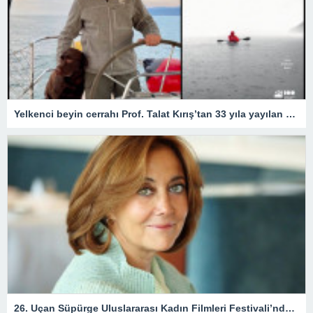
Yelkenci beyin cerrahı Prof. Talat Kırış’tan 33 yıla yayılan 33 öykü
26. Uçan Süpürge Uluslararası Kadın Filmleri Festivali’nde ödül alacak isimler açıklandı