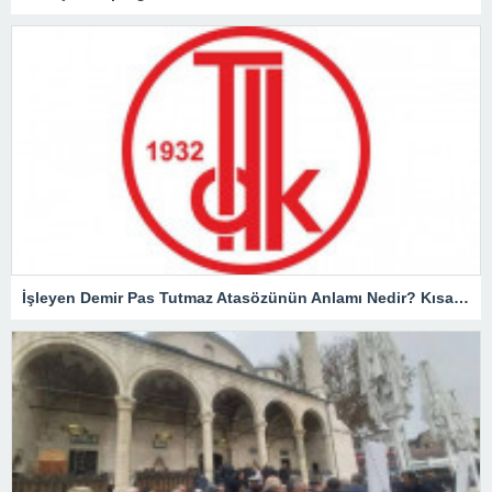
İşleyen Demir Pas Tutmaz Atasözünün Anlamı Nedir? Kısaca Açıklaması Ve Örnek Cümle…