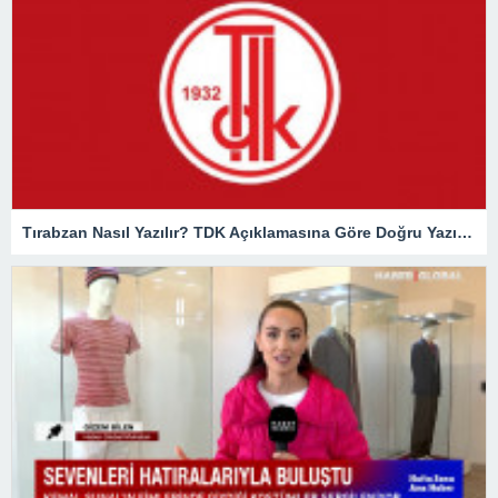
Tırabzan Nasıl Yazılır? TDK Açıklamasına Göre Doğru Yazılışı Trabzan Mı Tırabzan Mı?