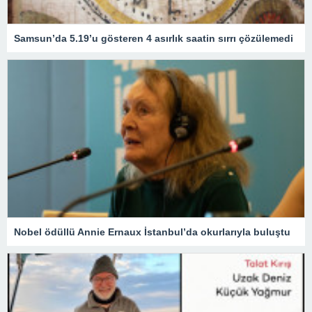
Samsun’da 5.19’u gösteren 4 asırlık saatin sırrı çözülemedi
Nobel ödüllü Annie Ernaux İstanbul’da okurlarıyla buluştu