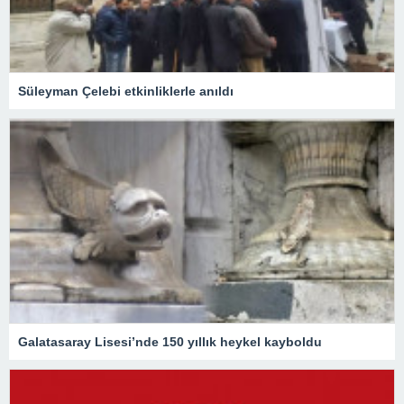
Süleyman Çelebi etkinliklerle anıldı
Galatasaray Lisesi’nde 150 yıllık heykel kayboldu