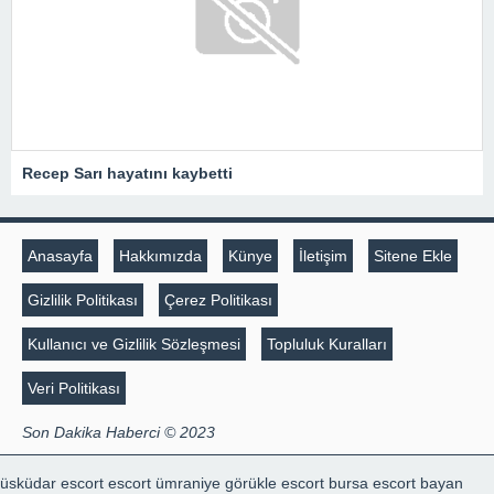
Recep Sarı hayatını kaybetti
Anasayfa
Hakkımızda
Künye
İletişim
Sitene Ekle
Gizlilik Politikası
Çerez Politikası
Kullanıcı ve Gizlilik Sözleşmesi
Topluluk Kuralları
Veri Politikası
Son Dakika Haberci © 2023
üsküdar escort
escort ümraniye
görükle escort
bursa escort bayan