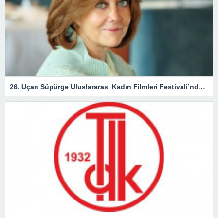
26. Uçan Süpürge Uluslararası Kadın Filmleri Festivali’nde ödül alacak isimler açıklandı