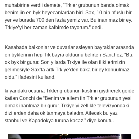
muhabirine verdii demete, “Trkler grubunun banda olmak
benim iin en byk heyecanlardan biri. Sax, 10 bin nfuslu bir
yer ve burada 700’den fazla yemiz var. Bu inanlmaz bir ey.
Trkiye’yi her zaman kalbimde tayorum.” dedi.
Kasabada balkonlar ve duvarlar ssleyen bayraklar arasnda
en byklerinin hep Trk bayra olduunu belirten Sanchez, “Bu,
ok byk bir gurur. Son yllarda Trkiye ile olan ilikilerimizin
gelimesiyle Sax’ta artk Trkiye’den baka bir ey konuulmaz
oldu.” ifadesini kulland.
ki yandaki ocuuna Trkler grubunun kostmn giydirerek geide
katlan Conchi de “Benim ve ailem iin Trkler grubunun yesi
olmak inanlmaz bir gurur. Trkiye’yi zellikle televizyondaki
dizilerden daha ok tanmaya baladm. Ailecek bu yaz
stanbul ve Kapadokya turuna kacaz.” diye konutu.