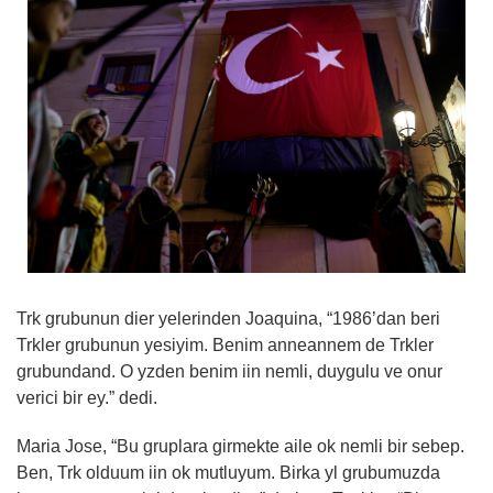
Trk grubunun dier yelerinden Joaquina, “1986’dan beri
Trkler grubunun yesiyim. Benim anneannem de Trkler
grubundand. O yzden benim iin nemli, duygulu ve onur
verici bir ey.” dedi.
Maria Jose, “Bu gruplara girmekte aile ok nemli bir sebep.
Ben, Trk olduum iin ok mutluyum. Birka yl grubumuzda