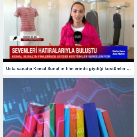
Usta sanatçı Kemal Sunal’ın filmlerinde giydiği kostümler sergileniyor