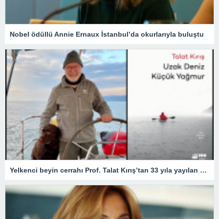
Nobel ödüllü Annie Ernaux İstanbul’da okurlarıyla buluştu
Yelkenci beyin cerrahı Prof. Talat Kırış’tan 33 yıla yayılan 33 öykü