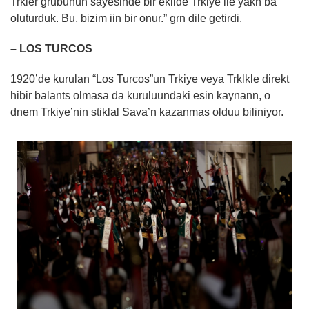
Trkler grubunun sayesinde bir ekilde Trkiye ile yakn ba
oluturduk. Bu, bizim iin bir onur.” grn dile getirdi.
– LOS TURCOS
1920’de kurulan “Los Turcos”un Trkiye veya Trklkle direkt
hibir balants olmasa da kuruluundaki esin kaynann, o
dnem Trkiye’nin stiklal Sava’n kazanmas olduu biliniyor.