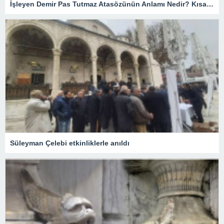
İşleyen Demir Pas Tutmaz Atasözünün Anlamı Nedir? Kısaca Açıklaması Ve Örnek Cümle…
Süleyman Çelebi etkinliklerle anıldı