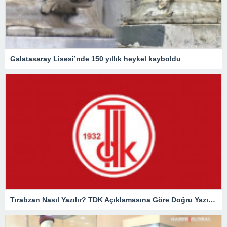
Galatasaray Lisesi’nde 150 yıllık heykel kayboldu
Tırabzan Nasıl Yazılır? TDK Açıklamasına Göre Doğru Yazılışı Trabzan Mı Tırabzan Mı?