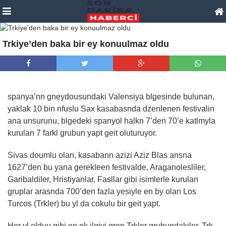
Trkiye’den baka bir ey konuulmaz oldu
spanya’nn gneydousundaki Valensiya blgesinde bulunan,
yaklak 10 bin nfuslu Sax kasabasnda dzenlenen festivalin
ana unsurunu, blgedeki spanyol halkn 7’den 70’e katlmyla
kurulan 7 farkl grubun yapt geit oluturuyor.
Sivas doumlu olan, kasabann azizi Aziz Blas ansna
1627’den bu yana gerekleen festivalde, Araganolesliler,
Garibaldiler, Hristiyanlar, Fasllar gibi isimlerle kurulan
gruplar arasnda 700’den fazla yesiyle en by olan Los
Turcos (Trkler) bu yl da cokulu bir geit yapt.
Her yl olduu gibi en ok ilgiyi gren Trkler grubundakiler, Trk