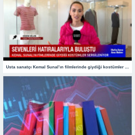
Usta sanatçı Kemal Sunal’ın filmlerinde giydiği kostümler sergileniyor