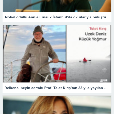
Nobel ödüllü Annie Ernaux İstanbul’da okurlarıyla buluştu
Yelkenci beyin cerrahı Prof. Talat Kırış’tan 33 yıla yayılan 33 öykü