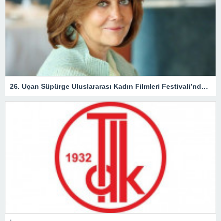
26. Uçan Süpürge Uluslararası Kadın Filmleri Festivali’nde ödül alacak isimler açıklandı