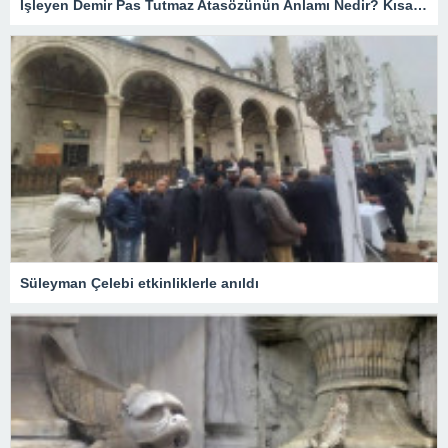
İşleyen Demir Pas Tutmaz Atasözünün Anlamı Nedir? Kısaca Açıklaması Ve Örnek Cümle…
Süleyman Çelebi etkinliklerle anıldı