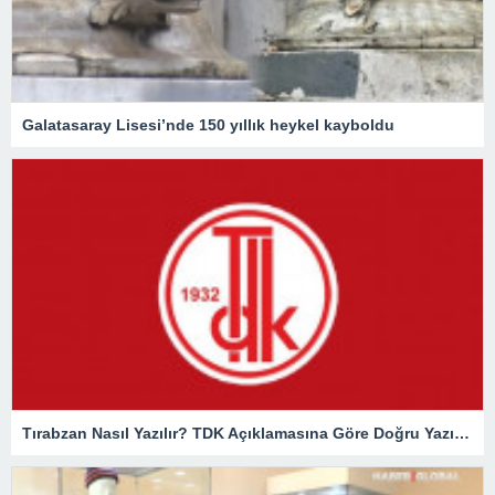
Galatasaray Lisesi’nde 150 yıllık heykel kayboldu
Tırabzan Nasıl Yazılır? TDK Açıklamasına Göre Doğru Yazılışı Trabzan Mı Tırabzan Mı?