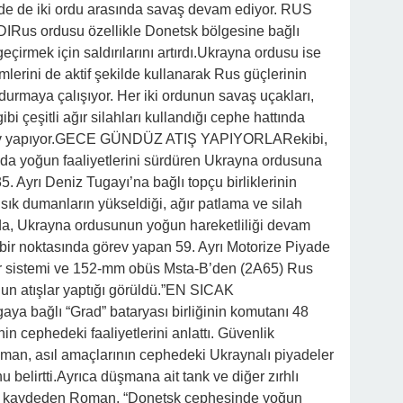
rde de iki ordu arasında savaş devam ediyor. RUS
s ordusu özellikle Donetsk bölgesine bağlı
eçirmek için saldırılarını artırdı.Ukrayna ordusu ise
mlerini de aktif şekilde kullanarak Rus güçlerinin
rdurmaya çalışıyor. Her iki ordunun savaş uçakları,
gibi çeşitli ağır silahları kullandığı cephe hattında
örev yapıyor.GECE GÜNDÜZ ATIŞ YAPIYORLARekibi,
da yoğun faaliyetlerini sürdüren Ukrayna ordusuna
5. Ayrı Deniz Tugayı’na bağlı topçu birliklerinin
k sık dumanların yükseldiği, ağır patlama ve silah
da, Ukrayna ordusunun yoğun hareketliliği devam
bir noktasında görev yapan 59. Ayrı Motorize Piyade
tar sistemi ve 152-mm obüs Msta-B’den (2А65) Rus
un atışlar yaptığı görüldü.”EN SICAK
bağlı “Grad” bataryası birliğinin komutanı 48
n cephedeki faaliyetlerini anlattı. Güvenlik
man, asıl amaçlarının cephedeki Ukraynalı piyadeler
 belirtti.Ayrıca düşmana ait tank ve diğer zırhlı
rını kaydeden Roman, “Donetsk cephesinde yoğun