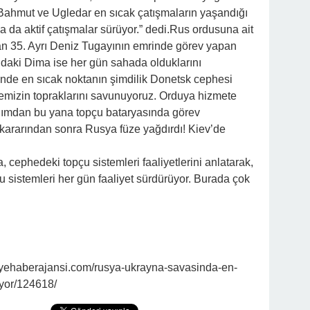
 Bahmut ve Ugledar en sıcak çatışmaların yaşandığı
da da aktif çatışmalar sürüyor.” dedi.Rus ordusuna ait
pan 35. Ayrı Deniz Tugayının emrinde görev yapan
ndaki Dima ise her gün sahada olduklarını
inde en sıcak noktanın şimdilik Donetsk cephesi
emizin topraklarını savunuyoruz. Orduya hizmete
dığımdan bu yana topçu bataryasında görev
kararından sonra Rusya füze yağdırdı! Kiev’de
 cephedeki topçu sistemleri faaliyetlerini anlatarak,
sistemleri her gün faaliyet sürdürüyor. Burada çok
yehaberajansi.com/rusya-ukrayna-savasinda-en-
yor/124618/