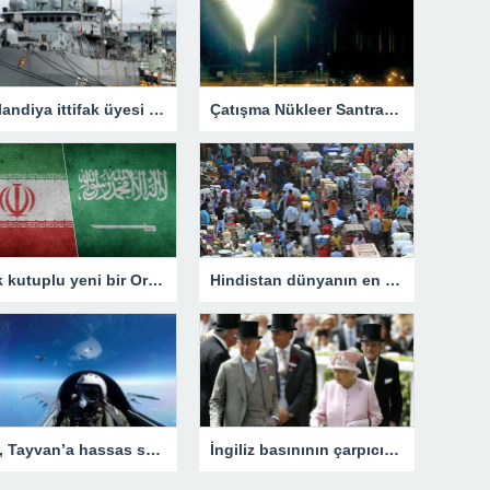
Finlandiya ittifak üyesi olarak ilk NATO tatbikatını tamamladı
Çatışma Nükleer Santrallerine Sıçradı – Dünya
Çok kutuplu yeni bir Orta Doğu’ya doğru
Hindistan dünyanın en kalabalık ülkesi olacak
Çin, Tayvan’a hassas saldırı tatbikatı yaptı
İngiliz basınının çarpıcı kraliyet raporu sürüyor