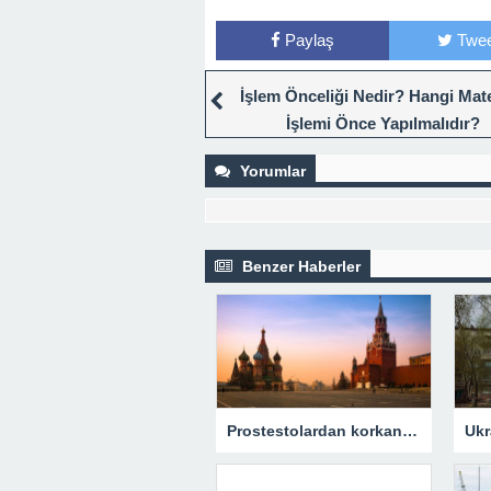
Paylaş
Twee
İşlem Önceliği Nedir? Hangi Mat
İşlemi Önce Yapılmalıdır?
Yorumlar
Benzer Haberler
Prostestolardan korkan Rusya 2. Dünya Savaşı törenlerini iptal etti – Son Dakika Dünya Haberleri