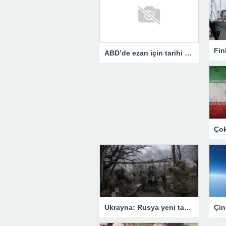
ABD’de ezan için tarihi karar! Ülke için bir ilk olacak…
Ukrayna: Rusya yeni taktie geti