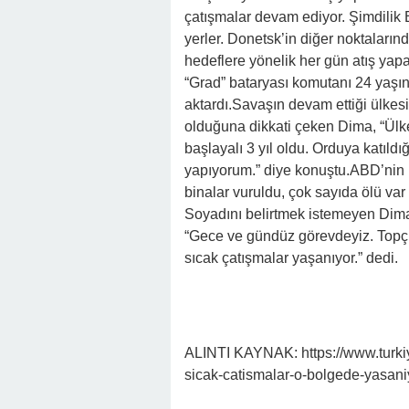
çatışmalar devam ediyor. Şimdilik
yerler. Donetsk’in diğer noktaların
hedeflere yönelik her gün atış ya
“Grad” bataryası komutanı 24 yaşı
aktardı.Savaşın devam ettiği ülkes
olduğuna dikkati çeken Dima, “Ülk
başlayalı 3 yıl oldu. Orduya katıl
yapıyorum.” diye konuştu.ABD’nin 
binalar vuruldu, çok sayıda ölü var
Soyadını belirtmek istemeyen Dima,
“Gece ve gündüz görevdeyiz. Topçu 
sıcak çatışmalar yaşanıyor.” dedi.
ALINTI KAYNAK: https://www.turki
sicak-catismalar-o-bolgede-yasani