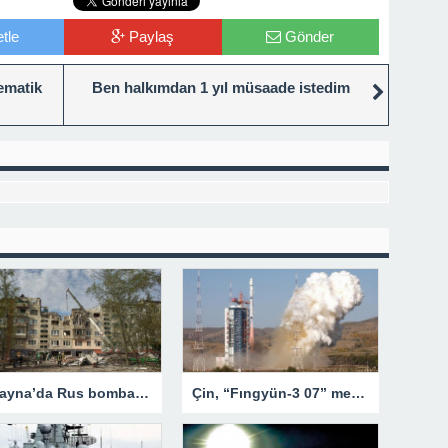
tle
Paylaş
Gönder
ematik
Ben halkımdan 1 yıl müsaade istedim
Ukrayna’da Rus bombardımanı sonucu vurulan apartmanda can kaybı 15’e yükseldi
Çin, “Fıngyün-3 07” meteoroloji uydusunu fırlattı