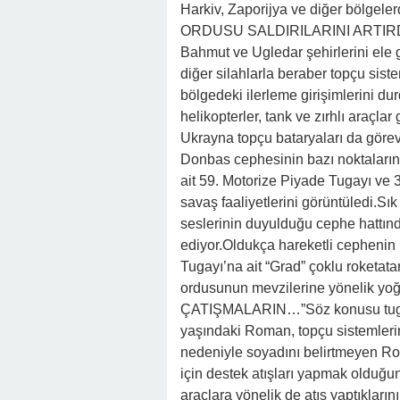
Harkiv, Zaporijya ve diğer bölgele
ORDUSU SALDIRILARINI ARTIRDIRu
Bahmut ve Ugledar şehirlerini ele g
diğer silahlarla beraber topçu siste
bölgedeki ilerleme girişimlerini du
helikopterler, tank ve zırhlı araçlar 
Ukrayna topçu bataryaları da g
Donbas cephesinin bazı noktaların
ait 59. Motorize Piyade Tugayı ve 3
savaş faaliyetlerini görüntüledi.Sı
seslerinin duyulduğu cephe hattın
ediyor.Oldukça hareketli cephenin 
Tugayı’na ait “Grad” çoklu roketa
ordusunun mevzilerine yönelik yoğ
ÇATIŞMALARIN…”Söz konusu tugaya 
yaşındaki Roman, topçu sistemlerini
nedeniyle soyadını belirtmeyen Ro
için destek atışları yapmak olduğunu
araçlara yönelik de atış yaptıkla