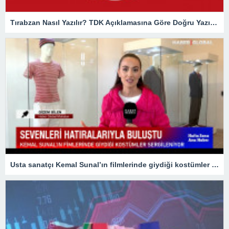
Tırabzan Nasıl Yazılır? TDK Açıklamasına Göre Doğru Yazılışı Trabzan Mı Tırabzan Mı?
Usta sanatçı Kemal Sunal’ın filmlerinde giydiği kostümler sergileniyor