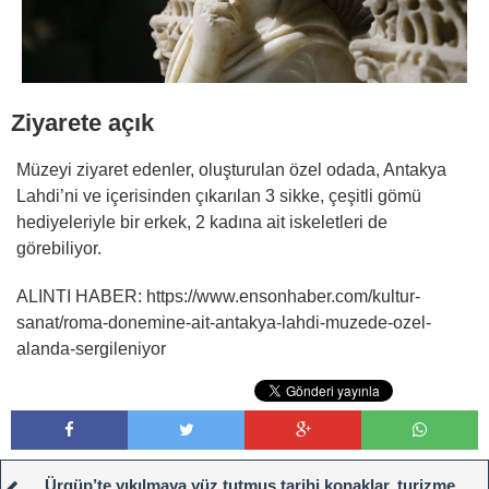
Ziyarete açık
Müzeyi ziyaret edenler, oluşturulan özel odada, Antakya
Lahdi’ni ve içerisinden çıkarılan 3 sikke, çeşitli gömü
hediyeleriyle bir erkek, 2 kadına ait iskeletleri de
görebiliyor.
ALINTI HABER: https://www.ensonhaber.com/kultur-
sanat/roma-donemine-ait-antakya-lahdi-muzede-ozel-
alanda-sergileniyor
Ürgüp’te yıkılmaya yüz tutmuş tarihi konaklar, turizme