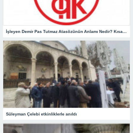
İşleyen Demir Pas Tutmaz Atasözünün Anlamı Nedir? Kısaca Açıklaması Ve Örnek Cümle…
Süleyman Çelebi etkinliklerle anıldı