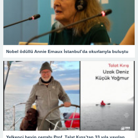
Nobel ödüllü Annie Ernaux İstanbul’da okurlarıyla buluştu
Yelkenci beyin cerrahı Prof. Talat Kırış’tan 33 yıla yayılan 33 öykü