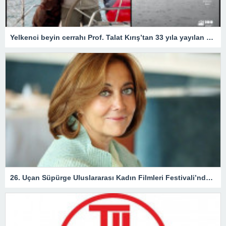
Yelkenci beyin cerrahı Prof. Talat Kırış’tan 33 yıla yayılan 33 öykü
26. Uçan Süpürge Uluslararası Kadın Filmleri Festivali’nde ödül alacak isimler açıklandı