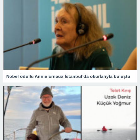
Nobel ödüllü Annie Ernaux İstanbul’da okurlarıyla buluştu