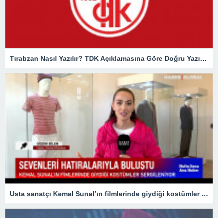
Tırabzan Nasıl Yazılır? TDK Açıklamasına Göre Doğru Yazılışı Trabzan Mı Tırabzan Mı?
Usta sanatçı Kemal Sunal’ın filmlerinde giydiği kostümler sergileniyor