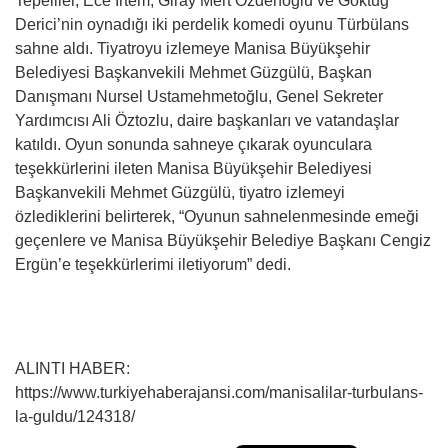
Tepeliler, Ece İrtem, Giray Mert Özdenoğlu ve Göktuğ
Derici’nin oynadığı iki perdelik komedi oyunu Türbülans
sahne aldı. Tiyatroyu izlemeye Manisa Büyükşehir
Belediyesi Başkanvekili Mehmet Güzgülü, Başkan
Danışmanı Nursel Ustamehmetoğlu, Genel Sekreter
Yardımcısı Ali Öztozlu, daire başkanları ve vatandaşlar
katıldı. Oyun sonunda sahneye çıkarak oyunculara
teşekkürlerini ileten Manisa Büyükşehir Belediyesi
Başkanvekili Mehmet Güzgülü, tiyatro izlemeyi
özlediklerini belirterek, “Oyunun sahnelenmesinde emeği
geçenlere ve Manisa Büyükşehir Belediye Başkanı Cengiz
Ergün’e teşekkürlerimi iletiyorum” dedi.
ALINTI HABER:
https://www.turkiyehaberajansi.com/manisalilar-turbulans-
la-guldu/124318/