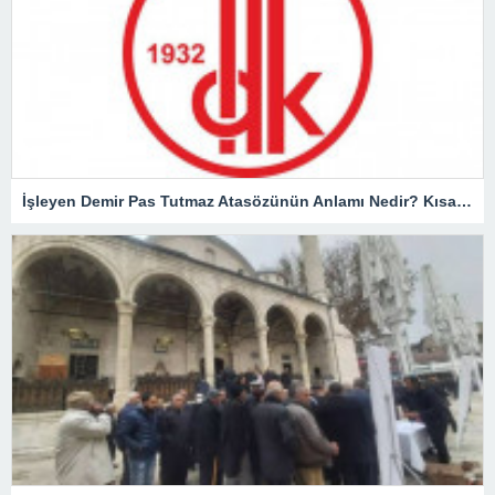
İşleyen Demir Pas Tutmaz Atasözünün Anlamı Nedir? Kısaca Açıklaması Ve Örnek Cümle…