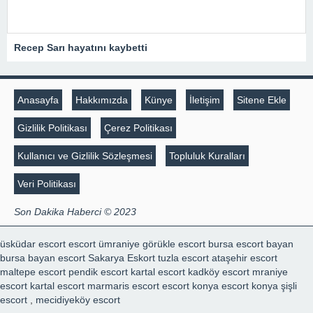
Recep Sarı hayatını kaybetti
Anasayfa
Hakkımızda
Künye
İletişim
Sitene Ekle
Gizlilik Politikası
Çerez Politikası
Kullanıcı ve Gizlilik Sözleşmesi
Topluluk Kuralları
Veri Politikası
Son Dakika Haberci © 2023
üsküdar escort
escort ümraniye
görükle escort
bursa escort bayan
bursa bayan escort
Sakarya Eskort
tuzla escort
ataşehir escort
maltepe escort
pendik escort
kartal escort
kadköy escort
mraniye
escort
kartal escort
marmaris escort
escort konya
escort konya
şişli
escort
,
mecidiyeköy escort