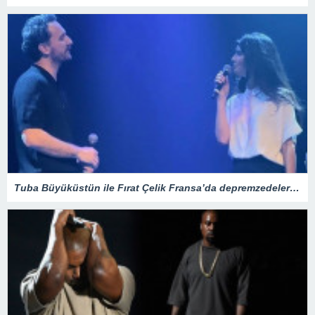
Tuba Büyüküstün ile Fırat Çelik Fransa’da depremzedeler için yardım gecesi düzenledi