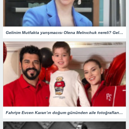
Gelinim Mutfakta yarışmacısı Olena Melnıchuk nereli? Gelinim Mutfakta Olena kimdir, kaç yaşında?
Fahriye Evcen Karan’ın doğum gününden aile fotoğraflarını paylaştı