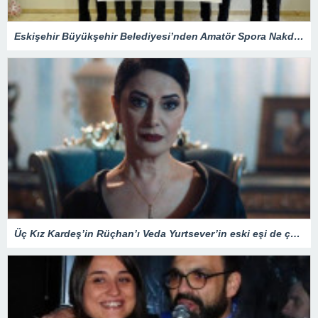
Eskişehir Büyükşehir Belediyesi’nden Amatör Spora Nakdi Destek
Üç Kız Kardeş’in Rüçhan’ı Veda Yurtsever’in eski eşi de çok ünlü çıktı! Meğer Güldür Güldür’ün yıldızıyla…