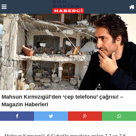
Mahsun Kırmızıgül’den ‘cep telefonu’ çağrısı! –
Magazin Haberleri