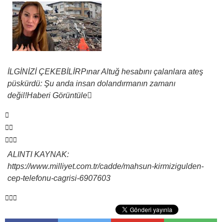
İLGİNİZİ ÇEKEBİLİR
Pınar Altuğ hesabını çalanlara ateş
püskürdü: Şu anda insan dolandırmanın zamanı
değil!
Haberi Görüntüle
ALINTI KAYNAK:
https://www.milliyet.com.tr/cadde/mahsun-kirmizigulden-
cep-telefonu-cagrisi-6907603