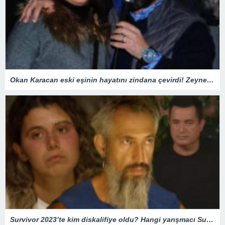
Okan Karacan eski eşinin hayatını zindana çevirdi! Zeynep Kadıoğlu savcılığa koştu: Beni tuzağa çekmeye çalışıyor
Survivor 2023’te kim diskalifiye oldu? Hangi yarışmacı Survivor’dan gönderildi? – Magazin Haberleri