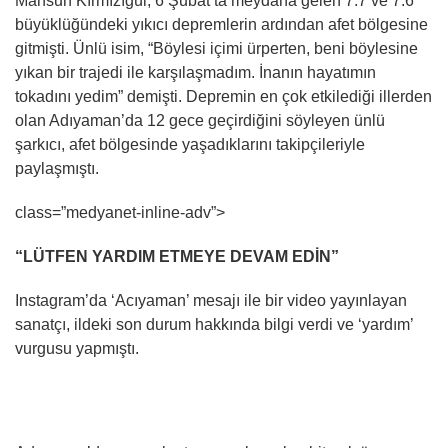
Mahsun Kırmızıgül, 6 Şubat’ta meydana gelen 7.7 ve 7.6
büyüklüğündeki yıkıcı depremlerin ardından afet bölgesine
gitmişti. Ünlü isim, “Böylesi içimi ürperten, beni böylesine
yıkan bir trajedi ile karşılaşmadım. İnanın hayatımın
tokadını yedim” demişti. Depremin en çok etkilediği illerden
olan Adıyaman’da 12 gece geçirdiğini söyleyen ünlü
şarkıcı, afet bölgesinde yaşadıklarını takipçileriyle
paylaşmıştı.
class=”medyanet-inline-adv”>
“LÜTFEN YARDIM ETMEYE DEVAM EDİN”
Instagram’da ‘Acıyaman’ mesajı ile bir video yayınlayan
sanatçı, ildeki son durum hakkında bilgi verdi ve ‘yardım’
vurgusu yapmıştı.