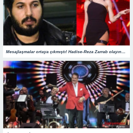
Mesajlaşmalar ortaya çıkmıştı! Hadise-Reza Zarrab olayında flaş gelişme