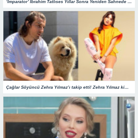
‘İmparator’ İbrahim Tatlıses Yıllar Sonra Yeniden Sahnede – Magazin
Çağlar Söyüncü Zehra Yılmaz’ı takip etti! Zehra Yılmaz kimdir?