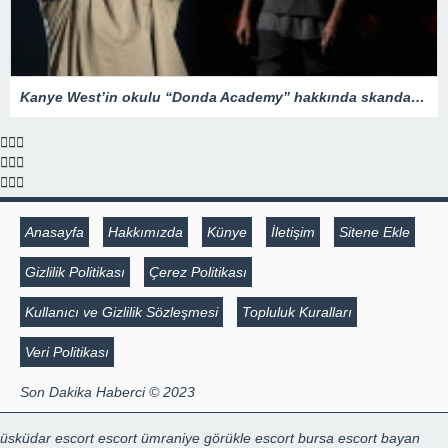
Kanye West’in okulu “Donda Academy” hakkında skandal iddialar – Son Dakika Magazin Haberleri
Anasayfa
Hakkımızda
Künye
İletişim
Sitene Ekle
Gizlilik Politikası
Çerez Politikası
Kullanıcı ve Gizlilik Sözleşmesi
Topluluk Kuralları
Veri Politikası
Son Dakika Haberci © 2023
üsküdar escort
escort ümraniye
görükle escort
bursa escort bayan