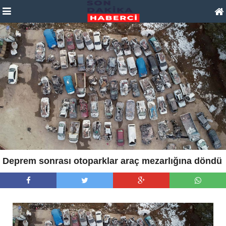
Deprem sonrası otoparklar araç mezarlığına döndü