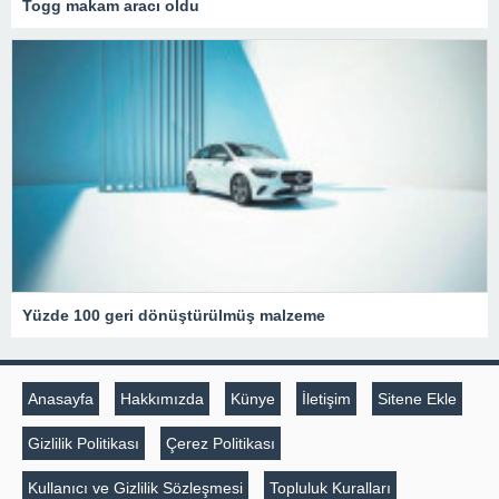
Togg makam aracı oldu
Yüzde 100 geri dönüştürülmüş malzeme
Anasayfa
Hakkımızda
Künye
İletişim
Sitene Ekle
Gizlilik Politikası
Çerez Politikası
Kullanıcı ve Gizlilik Sözleşmesi
Topluluk Kuralları