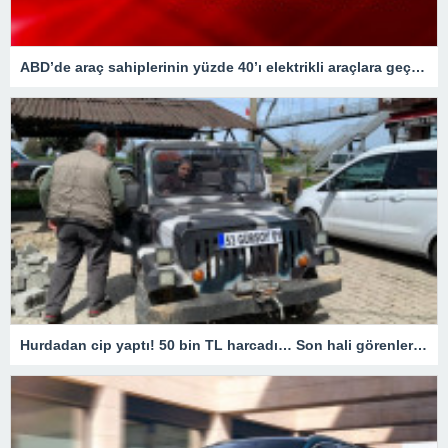
ABD’de araç sahiplerinin yüzde 40’ı elektrikli araçlara geçişi düşünüyor
Hurdadan cip yaptı! 50 bin TL harcadı… Son hali görenleri hayrete düşürdü