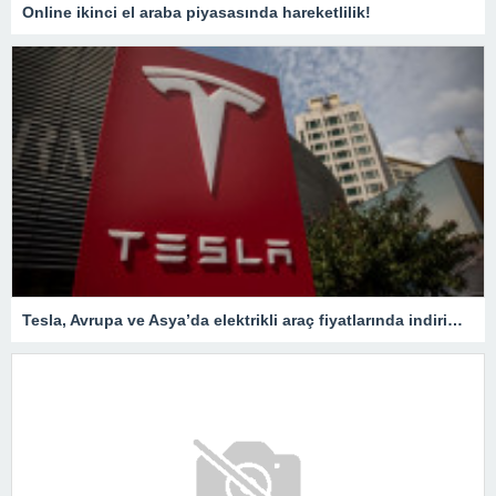
Online ikinci el araba piyasasında hareketlilik!
Tesla, Avrupa ve Asya’da elektrikli araç fiyatlarında indirimleri genişletiyor – Son Dakika Ekonomi Haberleri