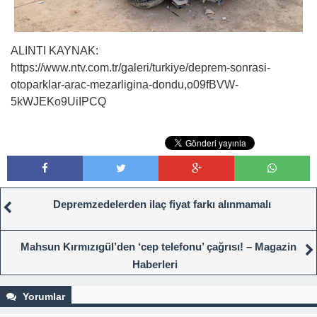
ALINTI KAYNAK:
https://www.ntv.com.tr/galeri/turkiye/deprem-sonrasi-
otoparklar-arac-mezarligina-dondu,o09fBVW-
5kWJEKo9UiIPCQ
Depremzedelerden ilaç fiyat farkı alınmamalı
Mahsun Kırmızıgül’den ‘cep telefonu’ çağrısı! – Magazin
Haberleri
Yorumlar