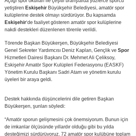
Açtığı spor okulları ile çeşitli branşlarda yüzlerce sporcu
yetiştiren
Eskişehir
Büyükşehir Belediyesi, amatör spor
kulüplerine destek olmayı sürdürüyor. Bu kapsamda
Eskişehir
‘de faaliyet gösteren amatör spor kulüplerine
nakdi destekleri düzenlenen törenle verildi.
Törende Başkan Büyükerşen, Büyükşehir Belediyesi
Genel Sekreter Yardımcısı Deniz Kaplan, Gençlik ve
Spor
Hizmetleri Dairesi Başkanı Dr. Mehmet Ali Çeliksoy,
Eskişehir Amatör Spor Kulüpleri Federasyonu (EASKF)
Yönetim Kurulu Başkanı Sadri Atam ve yönetim kurulu
üyeleri bir araya geldi.
Destek hakkında düşüncelerini dile getiren Başkan
Büyükerşen, şunları söyledi:
“Amatör sporun gelişmesini çok önemsiyorum. Bunun için
de imkanlar ölçüsünde yıllardır olduğu gibi bu yılda
desteğimizi sürdürüyoruz. 72 amatör spor kulübüne toplam