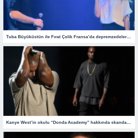
Tuba Büyüküstün ile Fırat Çelik Fransa’da depremzedeler için yardım gecesi düzenledi
Kanye West’in okulu “Donda Academy” hakkında skandal iddialar – Son Dakika Magazin Haberleri