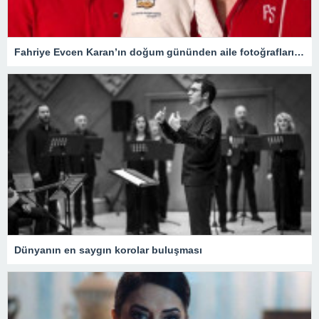
Fahriye Evcen Karan’ın doğum gününden aile fotoğraflarını paylaştı
Dünyanın en saygın korolar buluşması