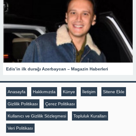
Edis’in ilk durağı Azerbaycan – Magazin Haberleri
Anasayfa
Hakkımızda
Künye
İletişim
Sitene Ekle
Gizlilik Politikası
Çerez Politikası
Kullanıcı ve Gizlilik Sözleşmesi
Topluluk Kuralları
Veri Politikası