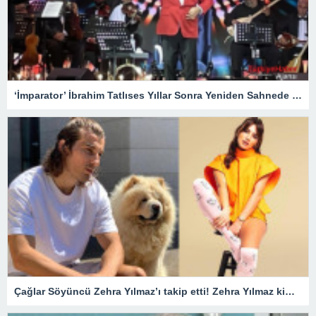
‘İmparator’ İbrahim Tatlıses Yıllar Sonra Yeniden Sahnede – Magazin
Çağlar Söyüncü Zehra Yılmaz’ı takip etti! Zehra Yılmaz kimdir?