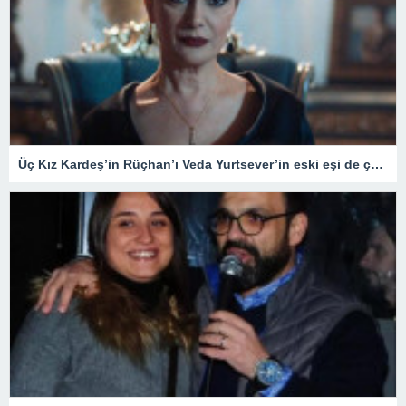
Üç Kız Kardeş’in Rüçhan’ı Veda Yurtsever’in eski eşi de çok ünlü çıktı! Meğer Güldür Güldür’ün yıldızıyla…