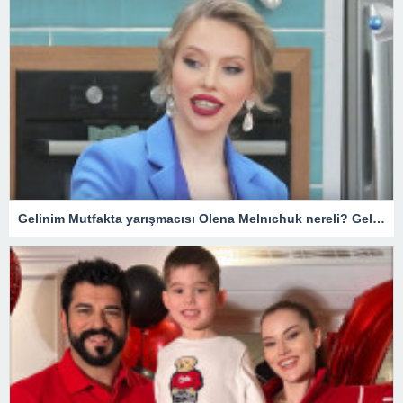
Gelinim Mutfakta yarışmacısı Olena Melnıchuk nereli? Gelinim Mutfakta Olena kimdir, kaç yaşında?