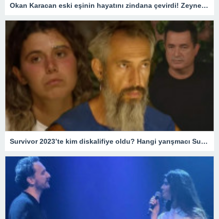
Okan Karacan eski eşinin hayatını zindana çevirdi! Zeynep Kadıoğlu savcılığa koştu: Beni tuzağa çekmeye çalışıyor
Survivor 2023’te kim diskalifiye oldu? Hangi yarışmacı Survivor’dan gönderildi? – Magazin Haberleri