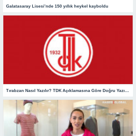
Galatasaray Lisesi’nde 150 yıllık heykel kayboldu
Tırabzan Nasıl Yazılır? TDK Açıklamasına Göre Doğru Yazılışı Trabzan Mı Tırabzan Mı?