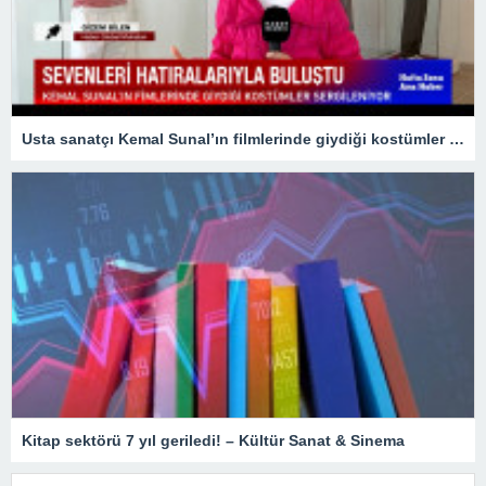
Usta sanatçı Kemal Sunal’ın filmlerinde giydiği kostümler sergileniyor
Kitap sektörü 7 yıl geriledi! – Kültür Sanat & Sinema