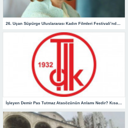
26. Uçan Süpürge Uluslararası Kadın Filmleri Festivali’nde ödül alacak isimler açıklandı
İşleyen Demir Pas Tutmaz Atasözünün Anlamı Nedir? Kısaca Açıklaması Ve Örnek Cümle…