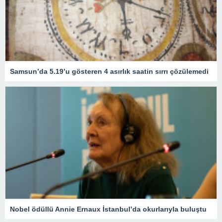
Samsun’da 5.19’u gösteren 4 asırlık saatin sırrı çözülemedi
Nobel ödüllü Annie Ernaux İstanbul’da okurlarıyla buluştu