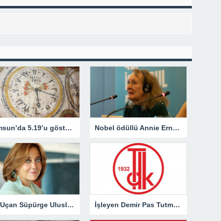
Samsun’da 5.19’u gösteren 4 asırlık saatin sırrı çözülemedi
Nobel ödüllü Annie Ernaux İstanbul’da okurlarıyla buluştu
26. Uçan Süpürge Uluslararası Kadın Filmleri Festivali’nde ödül alacak isimler açıklandı
İşleyen Demir Pas Tutmaz Atasözünün Anlamı Nedir? Kısaca Açıklaması Ve Örnek Cümle…