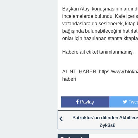
Başkan Atay, konuşmasının ardından
incelemelerde bulundu. Kafe içerisi
vatandaşlara da seslenerek, kitap b
bağışında bulunabileceğini hatırlatt
onlar için hazırlanan stantta kitapla
Habere ait etiket tanımlanmamış.
ALINTI HABER: https://www.blokhab
haberi
Paylaş
Twee
Patroklos’un dilinden Akhilleu
öyküsü