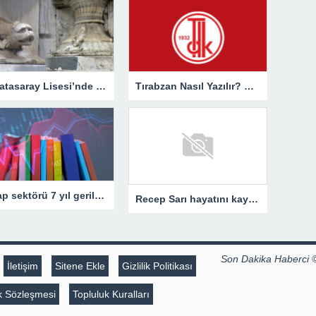
Galatasaray Lisesi’nde 150 yıllık heykel kayboldu
Tırabzan Nasıl Yazılır? TDK Açıklamasına Göre Doğru Yazılışı Trabzan Mı Tırabzan Mı?
Kitap sektörü 7 yıl geriledi! – Kültür Sanat & Sinema
Recep Sarı hayatını kaybetti
Son Dakika Haberci 
İletişim
Sitene Ekle
Gizlilik Politikası
lik Sözleşmesi
Topluluk Kuralları