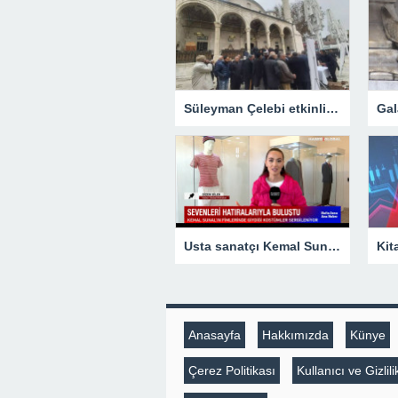
Süleyman Çelebi etkinliklerle anıldı
Usta sanatçı Kemal Sunal’ın filmlerinde giydiği kostümler sergileniyor
Anasayfa
Hakkımızda
Künye
Çerez Politikası
Kullanıcı ve Gizli