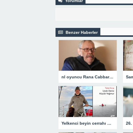
Yorumlar
Benzer Haberler
nl oyuncu Rana Cabbar hayatn kaybetti
Yelkenci beyin cerrahı Prof. Talat Kırış’tan 33 yıla yayılan 33 öykü