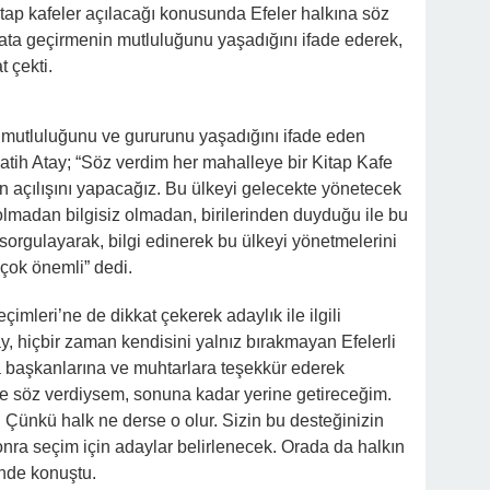
itap kafeler açılacağı konusunda Efeler halkına söz
ta geçirmenin mutluluğunu yaşadığını ifade ederek,
t çekti.
 mutluluğunu ve gururunu yaşadığını ifade eden
tih Atay; “Söz verdim her mahalleye bir Kitap Kafe
in açılışını yapacağız. Bu ülkeyi gelecekte yönetecek
olmadan bilgisiz olmadan, birilerinden duyduğu ile bu
sorgulayarak, bilgi edinerek bu ülkeyi yönetmelerini
 çok önemli” dedi.
mleri’ne de dikkat çekerek adaylık ile ilgili
, hiçbir zaman kendisini yalnız bırakmayan Efelerli
a başkanlarına ve muhtarlara teşekkür ederek
e söz verdiysem, sonuna kadar yerine getireceğim.
Çünkü halk ne derse o olur. Sizin bu desteğinizin
onra seçim için adaylar belirlenecek. Orada da halkın
inde konuştu.