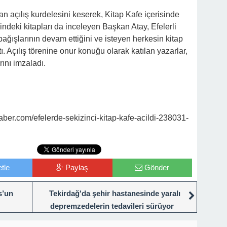
 açılış kurdelesini keserek, Kitap Kafe içerisinde
ndeki kitapları da inceleyen Başkan Atay, Efelerli
ağışlarının devam ettiğini ve isteyen herkesin kitap
ı. Açılış törenine onur konuğu olarak katılan yazarlar,
rını imzaladı.
er.com/efelerde-sekizinci-kitap-kafe-acildi-238031-
tle
Paylaş
Gönder
s’un
Tekirdağ'da şehir hastanesinde yaralı
depremzedelerin tedavileri sürüyor