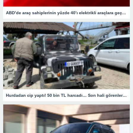
ABD’de araç sahiplerinin yüzde 40’ı elektrikli araçlara geçişi düşünüyor
Hurdadan cip yaptı! 50 bin TL harcadı… Son hali görenleri hayrete düşürdü