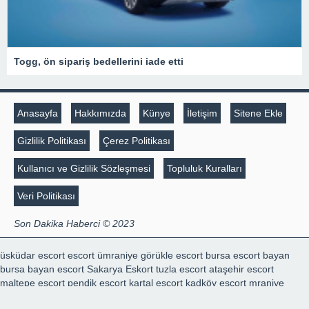
Togg, ön sipariş bedellerini iade etti
Anasayfa
Hakkımızda
Künye
İletişim
Sitene Ekle
Gizlilik Politikası
Çerez Politikası
Kullanıcı ve Gizlilik Sözleşmesi
Topluluk Kuralları
Veri Politikası
Son Dakika Haberci © 2023
üsküdar escort
escort ümraniye
görükle escort
bursa escort bayan
bursa bayan escort
Sakarya Eskort
tuzla escort
ataşehir escort
maltepe escort
pendik escort
kartal escort
kadköy escort
mraniye
escort
kartal escort
marmaris escort
escort konya
escort konya
şişli