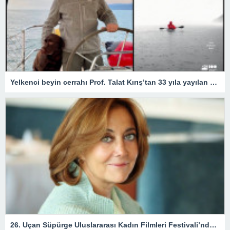
Yelkenci beyin cerrahı Prof. Talat Kırış’tan 33 yıla yayılan 33 öykü
26. Uçan Süpürge Uluslararası Kadın Filmleri Festivali’nde ödül alacak isimler açıklandı