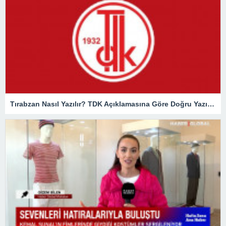
Tırabzan Nasıl Yazılır? TDK Açıklamasına Göre Doğru Yazılışı Trabzan Mı Tırabzan Mı?