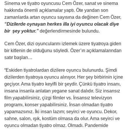
Sinema ve tiyatro oyuncusu Cem Özer, sanat ve sinema
hakkında önemli açıklamalar yaptı. Öte yandan son
zamanlarda artan oyuncu sayısına da değinen Cem Özer,
“Dizilerde oynayan herkes illa iyi oyuncu olacak diye
bir şey yoktur.”
değerlendirmesinde bulundu.
Cem Özer, dizi oyuncularını izlemek üzere tiyatroya giden
bir kitlenin de olduğunu söyledi. Özer’ın açıklamalarından
satır başları…
“Eskiden tiyatrolardan dizilere oyuncu bulunurdu. Şimdi
dizilerden tiyatroya oyuncu alınıyor. Her şey birbirinin içine
geçiyor. Ama tiyatro keyifli bir şeydir. Çünkü tiyatro insanı,
insana insanla anlatan yegane sanat dalıdır. Siz insansız
film yapabilirsiniz, çizgi filmler vs. İnsansız televizyon
programı, konser yapabilirsiniz. İnsan olmadan tiyatro
yapamazsınız. İki insan lazım; seyirci ve oyuncu. Dekor,
sahne, salon, ışık, kostüm olmasa da olur. Ama seyirci ve
oyuncu olmadan tiyatro olmaz. Olmadı. Pandemide