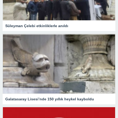
Süleyman Çelebi etkinliklerle anıldı
Galatasaray Lisesi’nde 150 yıllık heykel kayboldu