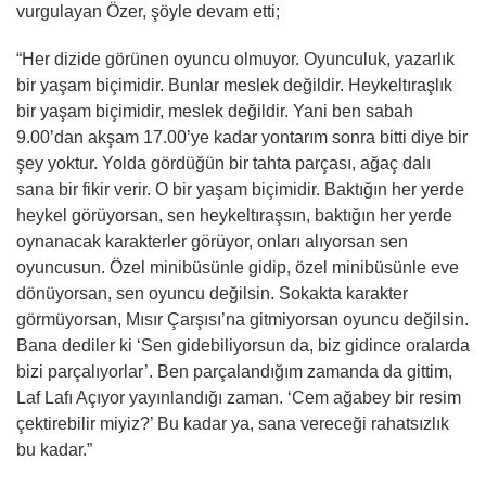
vurgulayan Özer, şöyle devam etti;
“Her dizide görünen oyuncu olmuyor. Oyunculuk, yazarlık
bir yaşam biçimidir. Bunlar meslek değildir. Heykeltıraşlık
bir yaşam biçimidir, meslek değildir. Yani ben sabah
9.00’dan akşam 17.00’ye kadar yontarım sonra bitti diye bir
şey yoktur. Yolda gördüğün bir tahta parçası, ağaç dalı
sana bir fikir verir. O bir yaşam biçimidir. Baktığın her yerde
heykel görüyorsan, sen heykeltıraşsın, baktığın her yerde
oynanacak karakterler görüyor, onları alıyorsan sen
oyuncusun. Özel minibüsünle gidip, özel minibüsünle eve
dönüyorsan, sen oyuncu değilsin. Sokakta karakter
görmüyorsan, Mısır Çarşısı’na gitmiyorsan oyuncu değilsin.
Bana dediler ki ‘Sen gidebiliyorsun da, biz gidince oralarda
bizi parçalıyorlar’. Ben parçalandığım zamanda da gittim,
Laf Lafı Açıyor yayınlandığı zaman. ‘Cem ağabey bir resim
çektirebilir miyiz?’ Bu kadar ya, sana vereceği rahatsızlık
bu kadar.”