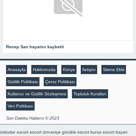
Recep Sarı hayatını kaybetti
Anasayfa
Hakkımızda
Künye
İletişim
Sitene Ekle
Gizlilik Politikası
Çerez Politikası
Kullanıcı ve Gizlilik Sözleşmesi
Topluluk Kuralları
Veri Politikası
Son Dakika Haberci © 2023
üsküdar escort
escort ümraniye
görükle escort
bursa escort bayan