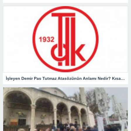
İşleyen Demir Pas Tutmaz Atasözünün Anlamı Nedir? Kısaca Açıklaması Ve Örnek Cümle…