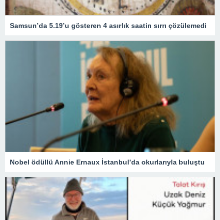
Samsun’da 5.19’u gösteren 4 asırlık saatin sırrı çözülemedi
Nobel ödüllü Annie Ernaux İstanbul’da okurlarıyla buluştu