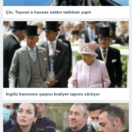
Çin, Tayvan’a hassas saldırı tatbikatı yaptı
İngiliz basınının çarpıcı kraliyet raporu sürüyor