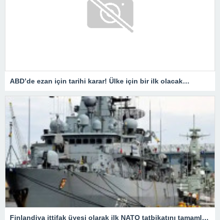
ABD’de ezan için tarihi karar! Ülke için bir ilk olacak…
Finlandiya ittifak üyesi olarak ilk NATO tatbikatını tamamladı