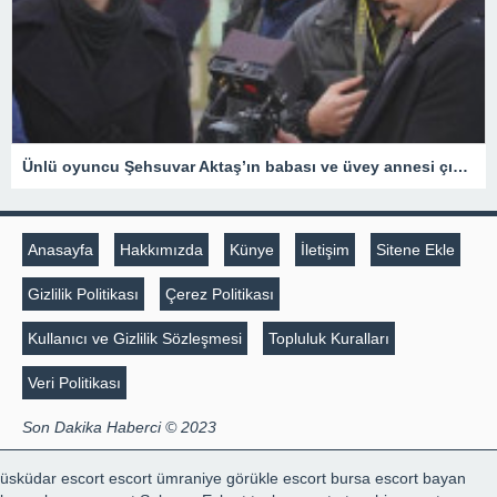
Ünlü oyuncu Şehsuvar Aktaş’ın babası ve üvey annesi çıkan yangında hayatını kaybetti
Anasayfa
Hakkımızda
Künye
İletişim
Sitene Ekle
Gizlilik Politikası
Çerez Politikası
Kullanıcı ve Gizlilik Sözleşmesi
Topluluk Kuralları
Veri Politikası
Son Dakika Haberci © 2023
üsküdar escort
escort ümraniye
görükle escort
bursa escort bayan