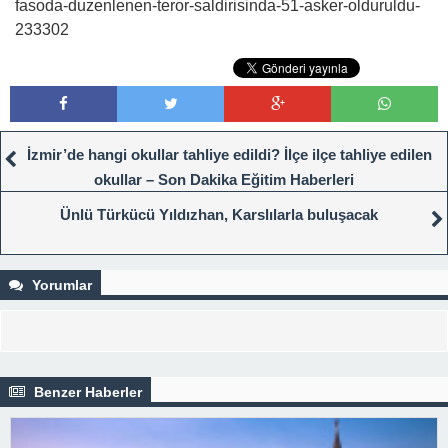
fasoda-duzenlenen-teror-saldirisinda-51-asker-olduruldu-
233302
İzmir’de hangi okullar tahliye edildi? İlçe ilçe tahliye edilen
okullar – Son Dakika Eğitim Haberleri
Ünlü Türkücü Yıldızhan, Karslılarla buluşacak
Yorumlar
Benzer Haberler