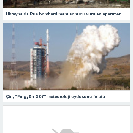
Ukrayna’da Rus bombardımanı sonucu vurulan apartmanda can kaybı 15’e yükseldi
Çin, “Fıngyün-3 07” meteoroloji uydusunu fırlattı