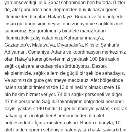
yardımseverliği ile 6 Şubat sabahından beri burada. Bizler
de, afet gününden beri, depremden büyük hasar gören
illerimizden biri olan Hatay’dayız. Burada ve tüm bölgede,
insan gücünün sınırı neyse, onu zorluyor ve sağlık hizmeti
sunuyoruz. Eşi görülmemiş bir afete maruz kalan
illerimizdeki çalışmalarımızı; Kahramanmaraş’a,
Gaziantep’e, Malatya’ya, Diyarbakır’a, Kilis’e; Şanlıurfa,
Adıyaman, Osmaniye, Adana ve koordinasyon merkezimiz
olan Hatay’a karşı görevlerimizi yaklaşık 100 Bini aşkın
sağlık çalışanı arkadaşımla sürdürüyoruz. Destek
ekiplerimizle, sağlık ailemizle güçlü bir şekilde sahadayız.
Ve acımızı da güce çevirmeye mecburuz. Afet bölgesinde
halen sabit birimlerimizde 13 bini hekim olmak üzere 19
bin hekim hizmet veriyor. 74 bin sağlık personeli ve diğer
47 bin personelle Sağlık Bakanlığının bölgedeki personel
sayısı yaklaşık 140 bindir. Diğer bir ifadeyle yaklaşık olarak
bakanlığımızın ilgili her 8 personelinden biri afet
bölgesindedir. İçiniz müsterih olsun. Bugün itibarıyla, 10
afet ilinde deprem sebebiyle halen yatan hasta sayısı 6 bin