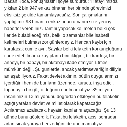
Bakan Koca, konuşmasını şöyle sürdürdü: “Hatay’ımızda
yıkılan 2 bin 947 enkaz binanın her birinde görevimizi
eksiksiz şekilde tamamlayacağız. Son çalışmalarını
yaptığımız 98 binanın enkazından umarım size yeni iyi
haberler verebiliriz. Tarifini yapacak kelimeleri belki çok
ileride bulabileceğimiz, belki o zamanlar bile isabetli
kelimeleri bulması zor günlerdeyiz. Her can kaybı için
kurulacak cümle ayrı. Sayılar belki felaketin korkunçluğunu
ifade edebilir ama kayıpların biricikliğini, bir kardeşi, bir
anneyi, bir babayı, bir akrabayı ifade etmiyor. Etmesi
mümkün değil. Şu günlerde, ancak yardımseverliğin diliyle
anlaşabiliyoruz. Fakat devlet aklının, bütün duygularımızı
içerdiğini hem de bunların üzerinde, kurucu, inşa edici,
toparlayıcı bir güç olduğunu unutmamalıyız. 85 milyon
insanımızın 13 milyonunu doğrudan etkileyen bu felaketin
açtığı yaraları devlet ve millet olarak kapatacağız.
Acılarımızı azaltacak, hayatın kapılarını açacağız. Şu 13
günde bunu gösterdik. Fakat bu felaketin, acısı sonradan
artan sıcak yaraya benzediğini de unutmamalıyız.