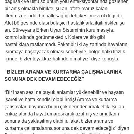
bağırsak ve üstü solunum yolu enfeksiyonlarında gözlenen
bir artış olmakla birlikte, şu an, afete maruz kalan
illerimizde ciddi bir halk sağlığı tehlikesi mevcut değildir.
Afet bölgesinde olası bulaşıcı hastalıklarla ilgili riskler, şu
an, Sürveyans Erken Uyarı Sisteminin kurulmasıyla,
kontrol altında görünmektedir. Kolera ve tifo gibi
hastalıklara rastlanmadı. Fakat bir iki ay zarfında havaların
ısınmaya başlayacak olması sebebiyle, bölge halkı titizlik
içinde, bizler teyakkuz halinde olmalıyız” diye konuştu.
“BİZLER ARAMA VE KURTARMA ÇALIŞMALARINA
SONUNA DEK DEVAM EDECEĞİZ”
“Bir insan sesi ne büyük anlamlar yüklenebilir ve hayatın
işareti ve hatta kendisi olabilirmiş! Arama ve kurtarma
çalışmaları boyunca bunu çok derinden idrak ettik. Şu an,
enkaz altında hayat emaresi artık azalmış ve umutların
sonuna da yaklaşılmış olabilir, fakat bizler arama ve
kurtarma çalışmalarına sonuna dek devam edeceğiz” diyen