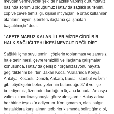
meydan vermeyecek şekilde hazırlık yapmış durumdayız. İl
bazında sorumlu olduğumuz Hatay’da sağlıklı su temini,
çöp ve çevre temizliği, kişisel ihtiyaçlar ile ortak kullanılan
alanların hijyen işlemleri, ilaçlama çalışmaları
başlatılmıştır” dedi.
“AFETE MARUZ KALAN İLLERİMİZDE CİDDİ BİR
HALK SAĞLIĞI TEHLİKESİ MEVCUT DEĞİLDİR”
Sağlıklı içme suyu temini, çöplerin toplanması ve zararsız
hale getirilmesi, çevre temizliği ve ilaçlama çalışmaları
konusunda, Hatay’da geniş bir organizasyonu hayata
geçirdiklerini belirten Bakan Koca, “Aralarında Konya,
Antalya, Kocaeli, Denizli, Ankara, Bursa, İstanbul ve İzmir
gibi büyükşehir belediyelerinin bulunduğu 37 il ve ilçe
belediyemiz, üzerinde durduğum üç ana konuda, Amasya
valimiz koordinasyonuyla görev almışlardır. Hatay adına
her birine teşekkür ediyorum. Konuşmamın, olası salgın
hastalıklara karşı alınan tedbirler kısmında belirttiğim gibi,