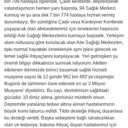
bin 799 hastayla ilgilendik. Çadır kentlerde, depremzede
vatandaşımızın hemen yanı başında, 94 Sağlık Merkezi
kurmuş ve şu ana dek 7 bin 774 hastaya hizmet vermiş
durumdayız. Bir süreliğine Çadır veya Konteyner Kentlerde
yaşayacak olan afetzedelerimiz için örneklerini hepinizin
bildiği Aile Sağlığı Merkezlerini kurmaya başladık. Yerleşim
alanı nüfusuna göre kurulacak olan Aile Sağlığı Merkezleri,
tıpkı normal hayattaki örnekleriyle aynı işlevi görecek ve
temel sağlık ihtiyaçlarını karşılayacak. Yeri gelmişken şu
önemli bilgiyi dikkatinize sunmak istiyorum: Afetten
etkilenen illerimizde birinci basamak sağlık hizmeti
muayene sayısı ilk 12 günde 962 bin 482’ye ulaşmıştır.
Bugünü de tahminen ilave edersek en az 2 Milyon
Muayene’ diyebiliriz. Bu sayı, devletimizin sağlıktaki
gücüdür. 10 ilimiz adına, gönlünüz müsterih olsun.
Depremde yaralanıp tedavi altına alınan hastalarımızın
büyük kısmı taburcu edildi. Tıbbi desteğe ihtiyaç duyanlara
bu desteği verdik. Başka sebeplere bağlı rahatsızlıkları
olan ve tedaviye, bakıma ihtiyaç duyan hastalarımız için