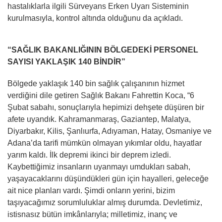
hastalıklarla ilgili Sürveyans Erken Uyarı Sisteminin
kurulmasıyla, kontrol altında olduğunu da açıkladı.
“SAĞLIK BAKANLIĞININ BÖLGEDEKİ PERSONEL
SAYISI YAKLAŞIK 140 BİNDİR”
Bölgede yaklaşık 140 bin sağlık çalışanının hizmet
verdiğini dile getiren Sağlık Bakanı Fahrettin Koca, “6
Şubat sabahı, sonuçlarıyla hepimizi dehşete düşüren bir
afete uyandık. Kahramanmaraş, Gaziantep, Malatya,
Diyarbakır, Kilis, Şanlıurfa, Adıyaman, Hatay, Osmaniye ve
Adana’da tarifi mümkün olmayan yıkımlar oldu, hayatlar
yarım kaldı. İlk depremi ikinci bir deprem izledi.
Kaybettiğimiz insanların uyanmayı umdukları sabah,
yaşayacaklarını düşündükleri gün için hayalleri, geleceğe
ait nice planları vardı. Şimdi onların yerini, bizim
taşıyacağımız sorumluluklar almış durumda. Devletimiz,
istisnasız bütün imkânlarıyla; milletimiz, inanç ve