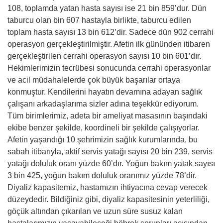
108, toplamda yatan hasta sayısı ise 21 bin 859’dur. Dün
taburcu olan bin 607 hastayla birlikte, taburcu edilen
toplam hasta sayısı 13 bin 612’dir. Sadece dün 902 cerrahi
operasyon gerçekleştirilmiştir. Afetin ilk gününden itibaren
gerçekleştirilen cerrahi operasyon sayısı 10 bin 601’dır.
Hekimlerimizin tecrübesi sonucunda cerrahi operasyonlar
ve acil müdahalelerde çok büyük başarılar ortaya
konmuştur. Kendilerini hayatın devamına adayan sağlık
çalışanı arkadaşlarıma sizler adına teşekkür ediyorum.
Tüm birimlerimiz, adeta bir ameliyat masasının başındaki
ekibe benzer şekilde, koordineli bir şekilde çalışıyorlar.
Afetin yaşandığı 10 şehrimizin sağlık kurumlarında, bu
sabah itibarıyla, aktif servis yatağı sayısı 20 bin 239, servis
yatağı doluluk oranı yüzde 60’dır. Yoğun bakım yatak sayısı
3 bin 425, yoğun bakım doluluk oranımız yüzde 78’dir.
Diyaliz kapasitemiz, hastamızın ihtiyacına cevap verecek
düzeydedir. Bildiğiniz gibi, diyaliz kapasitesinin yeterliliği,
göçük altından çıkarılan ve uzun süre susuz kalan