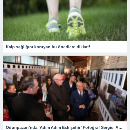
Kalp sağlığını koruyan bu önerilere dikkat!
Odunpazarı’nda ‘Adım Adım Eskişehir’ Fotoğraf Sergisi Açıldı