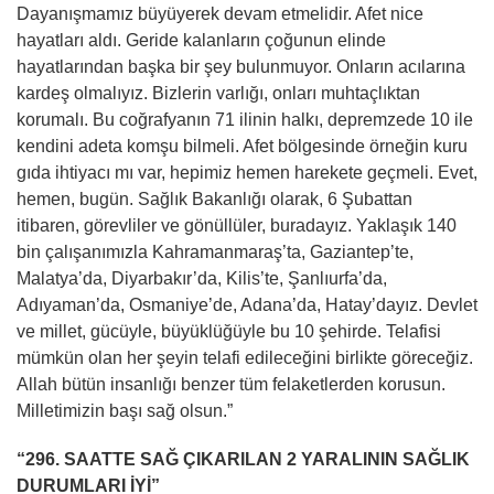
Dayanışmamız büyüyerek devam etmelidir. Afet nice
hayatları aldı. Geride kalanların çoğunun elinde
hayatlarından başka bir şey bulunmuyor. Onların acılarına
kardeş olmalıyız. Bizlerin varlığı, onları muhtaçlıktan
korumalı. Bu coğrafyanın 71 ilinin halkı, depremzede 10 ile
kendini adeta komşu bilmeli. Afet bölgesinde örneğin kuru
gıda ihtiyacı mı var, hepimiz hemen harekete geçmeli. Evet,
hemen, bugün. Sağlık Bakanlığı olarak, 6 Şubattan
itibaren, görevliler ve gönüllüler, buradayız. Yaklaşık 140
bin çalışanımızla Kahramanmaraş’ta, Gaziantep’te,
Malatya’da, Diyarbakır’da, Kilis’te, Şanlıurfa’da,
Adıyaman’da, Osmaniye’de, Adana’da, Hatay’dayız. Devlet
ve millet, gücüyle, büyüklüğüyle bu 10 şehirde. Telafisi
mümkün olan her şeyin telafi edileceğini birlikte göreceğiz.
Allah bütün insanlığı benzer tüm felaketlerden korusun.
Milletimizin başı sağ olsun.”
“296. SAATTE SAĞ ÇIKARILAN 2 YARALININ SAĞLIK
DURUMLARI İYİ”