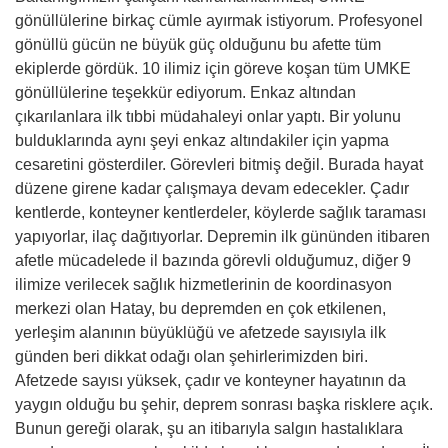
gönüllülerine birkaç cümle ayırmak istiyorum. Profesyonel
gönüllü gücün ne büyük güç olduğunu bu afette tüm
ekiplerde gördük. 10 ilimiz için göreve koşan tüm UMKE
gönüllülerine teşekkür ediyorum. Enkaz altından
çıkarılanlara ilk tıbbi müdahaleyi onlar yaptı. Bir yolunu
bulduklarında aynı şeyi enkaz altındakiler için yapma
cesaretini gösterdiler. Görevleri bitmiş değil. Burada hayat
düzene girene kadar çalışmaya devam edecekler. Çadır
kentlerde, konteyner kentlerdeler, köylerde sağlık taraması
yapıyorlar, ilaç dağıtıyorlar. Depremin ilk gününden itibaren
afetle mücadelede il bazında görevli olduğumuz, diğer 9
ilimize verilecek sağlık hizmetlerinin de koordinasyon
merkezi olan Hatay, bu depremden en çok etkilenen,
yerleşim alanının büyüklüğü ve afetzede sayısıyla ilk
günden beri dikkat odağı olan şehirlerimizden biri.
Afetzede sayısı yüksek, çadır ve konteyner hayatının da
yaygın olduğu bu şehir, deprem sonrası başka risklere açık.
Bunun gereği olarak, şu an itibarıyla salgın hastalıklara