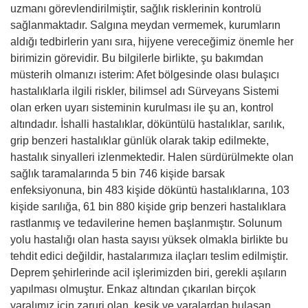
uzmanı görevlendirilmiştir, sağlık risklerinin kontrolü
sağlanmaktadır. Salgına meydan vermemek, kurumların
aldığı tedbirlerin yanı sıra, hijyene vereceğimiz önemle her
birimizin görevidir. Bu bilgilerle birlikte, şu bakımdan
müsterih olmanızı isterim: Afet bölgesinde olası bulaşıcı
hastalıklarla ilgili riskler, bilimsel adı Sürveyans Sistemi
olan erken uyarı sisteminin kurulması ile şu an, kontrol
altındadır. İshalli hastalıklar, döküntülü hastalıklar, sarılık,
grip benzeri hastalıklar günlük olarak takip edilmekte,
hastalık sinyalleri izlenmektedir. Halen sürdürülmekte olan
sağlık taramalarında 5 bin 746 kişide barsak
enfeksiyonuna, bin 483 kişide döküntü hastalıklarına, 103
kişide sarılığa, 61 bin 880 kişide grip benzeri hastalıklara
rastlanmış ve tedavilerine hemen başlanmıştır. Solunum
yolu hastalığı olan hasta sayısı yüksek olmakla birlikte bu
tehdit edici değildir, hastalarımıza ilaçları teslim edilmiştir.
Deprem şehirlerinde acil işlerimizden biri, gerekli aşıların
yapılması olmuştur. Enkaz altından çıkarılan birçok
yaralımız için zaruri olan, kesik ve yaralardan bulaşan