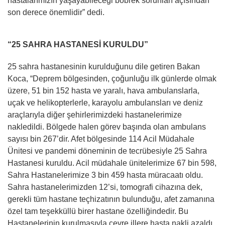
hastalarımızın yaşayabileceği böbrek sorunları açısından
son derece önemlidir” dedi.
“25 SAHRA HASTANESİ KURULDU”
25 sahra hastanesinin kurulduğunu dile getiren Bakan
Koca, “Deprem bölgesinden, çoğunluğu ilk günlerde olmak
üzere, 51 bin 152 hasta ve yaralı, hava ambulanslarla,
uçak ve helikopterlerle, karayolu ambulansları ve deniz
araçlarıyla diğer şehirlerimizdeki hastanelerimize
nakledildi. Bölgede halen görev başında olan ambulans
sayısı bin 267’dir. Afet bölgesinde 114 Acil Müdahale
Ünitesi ve pandemi döneminin de tecrübesiyle 25 Sahra
Hastanesi kuruldu. Acil müdahale ünitelerimize 67 bin 598,
Sahra Hastanelerimize 3 bin 459 hasta müracaatı oldu.
Sahra hastanelerimizden 12’si, tomografi cihazına dek,
gerekli tüm hastane teçhizatının bulunduğu, afet zamanına
özel tam teşekküllü birer hastane özelliğindedir. Bu
Hastanelerinin kurulmasıyla çevre illere hasta nakli azaldı.