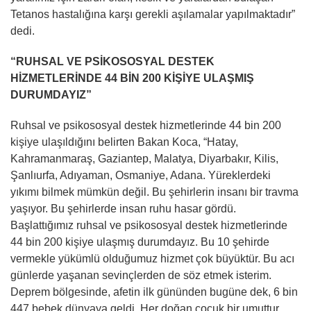
Tetanos hastalığına karşı gerekli aşılamalar yapılmaktadır”
dedi.
“RUHSAL VE PSİKOSOSYAL DESTEK
HİZMETLERİNDE 44 BİN 200 KİŞİYE ULAŞMIŞ
DURUMDAYIZ”
Ruhsal ve psikososyal destek hizmetlerinde 44 bin 200
kişiye ulaşıldığını belirten Bakan Koca, “Hatay,
Kahramanmaraş, Gaziantep, Malatya, Diyarbakır, Kilis,
Şanlıurfa, Adıyaman, Osmaniye, Adana. Yüreklerdeki
yıkımı bilmek mümkün değil. Bu şehirlerin insanı bir travma
yaşıyor. Bu şehirlerde insan ruhu hasar gördü.
Başlattığımız ruhsal ve psikososyal destek hizmetlerinde
44 bin 200 kişiye ulaşmış durumdayız. Bu 10 şehirde
vermekle yükümlü olduğumuz hizmet çok büyüktür. Bu acı
günlerde yaşanan sevinçlerden de söz etmek isterim.
Deprem bölgesinde, afetin ilk gününden bugüne dek, 6 bin
447 bebek dünyaya geldi. Her doğan çocuk bir umuttur.