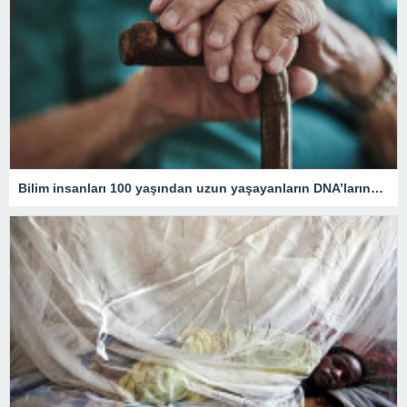
Bilim insanları 100 yaşından uzun yaşayanların DNA’larındaki kritik özelliği tespit etti