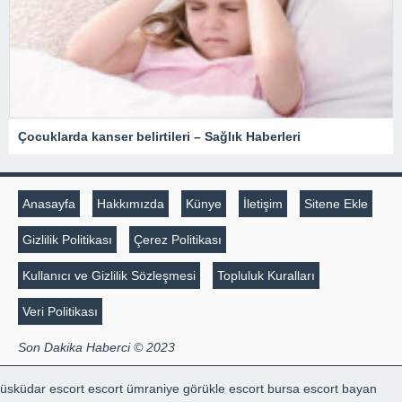
Çocuklarda kanser belirtileri – Sağlık Haberleri
Anasayfa
Hakkımızda
Künye
İletişim
Sitene Ekle
Gizlilik Politikası
Çerez Politikası
Kullanıcı ve Gizlilik Sözleşmesi
Topluluk Kuralları
Veri Politikası
Son Dakika Haberci © 2023
üsküdar escort
escort ümraniye
görükle escort
bursa escort bayan