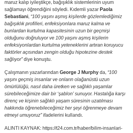
maruz kalıp iyileştikçe, bağışıklık sistemlerinin uyum
sağlamayı öğrendiğini söyledi. Kıdemli yazar
Paola
Sebastiani
,
“100 yaşını aşmış kişilerde gözlemlediğimiz
bağışıklık profilleri, enfeksiyonlara maruz kalma ve
bunlardan kurtulma kapasitesinin uzun bir geçmişi
olduğunu doğruluyor ve 100 yaşını aşmış kişilerin
enfeksiyonlardan kurtulma yeteneklerini artıran koruyucu
faktörler açısından zengin olduğu hipotezine destek
sağlıyor”
diye konuştu.
Çalışmanın yazarlarından
George J Murphy
da,
“100
yaşını geçmiş insanlar ve onların olağanüstü uzun
ömürlülüğü, nasıl daha üretken ve sağlıklı yaşamlar
sürebileceğimize dair bir ‘şablon’ sunuyor. Hastalığa karşı
direnç ve kişinin sağlıklı yaşam süresinin uzatılması
hakkında öğrenebileceğimiz her şeyi öğrenmeye devam
etmeyi umuyoruz”
ifadelerini kullandı.
ALINTI KAYNAK: https://t24.com.tr/haber/bilim-insanlari-