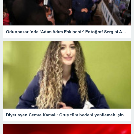
Odunpazarı’nda ‘Adım Adım Eskişehir’ Fotoğraf Sergisi Açıldı
Diyetisyen Cemre Kamalı: Oruç tüm bedeni yenilemek için bir fırsat