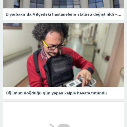
Diyarbakır’da 4 ilçedeki hastanelerin statüsü değiştirildi – Sağlık
Oğlunun doğduğu gün yapay kalple hayata tutundu