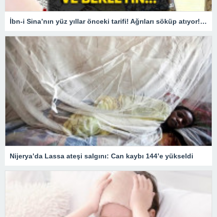
İbn-i Sina’nın yüz yıllar önceki tarifi! Ağrıları söküp atıyor! O yağı sürün ve bekleyin
Nijerya’da Lassa ateşi salgını: Can kaybı 144’e yükseldi