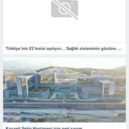
Türkiye’nin 21’incisi açılıyor… Sağlık sisteminin gücüne güç katacak
Kocaeli Şehir Hastanesi için geri sayım