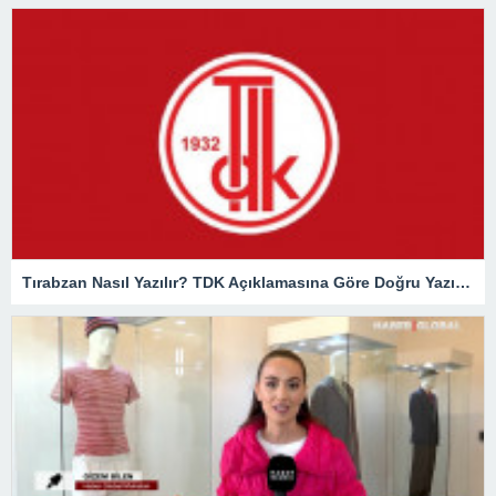
Tırabzan Nasıl Yazılır? TDK Açıklamasına Göre Doğru Yazılışı Trabzan Mı Tırabzan Mı?