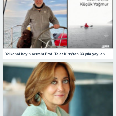
Yelkenci beyin cerrahı Prof. Talat Kırış’tan 33 yıla yayılan 33 öykü