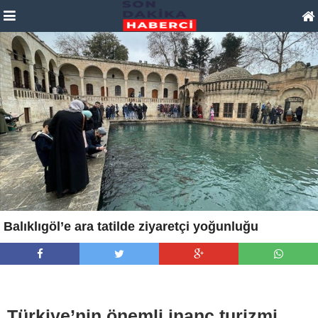
Balıklıgöl’e ara tatilde ziyaretçi yoğunluğu
Türkiye’nin önemli inanç turizmi