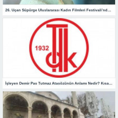
26. Uçan Süpürge Uluslararası Kadın Filmleri Festivali’nde ödül alacak isimler açıklandı
İşleyen Demir Pas Tutmaz Atasözünün Anlamı Nedir? Kısaca Açıklaması Ve Örnek Cümle…