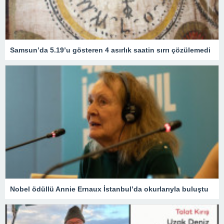
Samsun’da 5.19’u gösteren 4 asırlık saatin sırrı çözülemedi
Nobel ödüllü Annie Ernaux İstanbul’da okurlarıyla buluştu