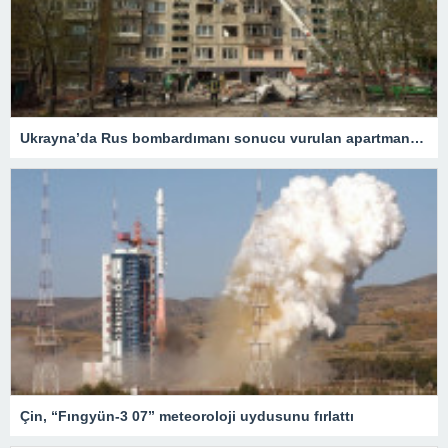
Ukrayna’da Rus bombardımanı sonucu vurulan apartmanda can kaybı 15’e yükseldi
Çin, “Fıngyün-3 07” meteoroloji uydusunu fırlattı