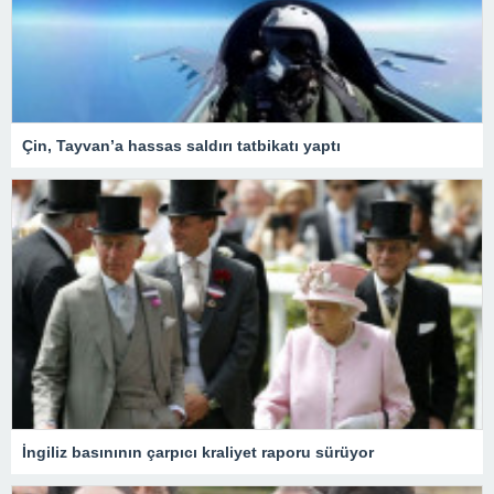
Çin, Tayvan’a hassas saldırı tatbikatı yaptı
İngiliz basınının çarpıcı kraliyet raporu sürüyor