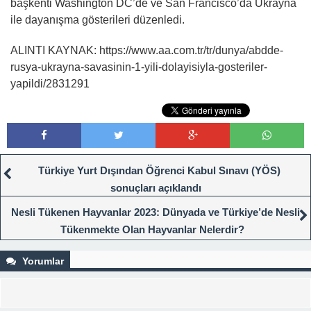
başkenti Washington DC’de ve San Francisco’da Ukrayna
ile dayanışma gösterileri düzenledi.
ALINTI KAYNAK: https://www.aa.com.tr/tr/dunya/abdde-
rusya-ukrayna-savasinin-1-yili-dolayisiyla-gosteriler-
yapildi/2831291
Türkiye Yurt Dışından Öğrenci Kabul Sınavı (YÖS)
sonuçları açıklandı
Nesli Tükenen Hayvanlar 2023: Dünyada ve Türkiye’de Nesli
Tükenmekte Olan Hayvanlar Nelerdir?
Yorumlar