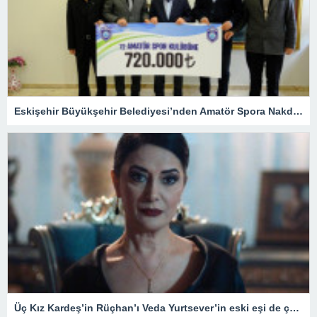
Eskişehir Büyükşehir Belediyesi’nden Amatör Spora Nakdi Destek
Üç Kız Kardeş’in Rüçhan’ı Veda Yurtsever’in eski eşi de çok ünlü çıktı! Meğer Güldür Güldür’ün yıldızıyla…