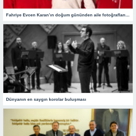
Fahriye Evcen Karan’ın doğum gününden aile fotoğraflarını paylaştı
Dünyanın en saygın korolar buluşması