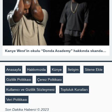
Kanye West’in okulu “Donda Academy” hakkında skandal iddialar – Son Dakika Magazin Haberleri
Anasayfa
Hakkımızda
Künye
İletişim
Sitene Ekle
Gizlilik Politikası
Çerez Politikası
Kullanıcı ve Gizlilik Sözleşmesi
Topluluk Kuralları
Veri Politikası
Son Dakika Haberci © 2023