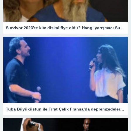
Survivor 2023’te kim diskalifiye oldu? Hangi yarışmacı Survivor’dan gönderildi? – Magazin Haberleri
Tuba Büyüküstün ile Fırat Çelik Fransa’da depremzedeler için yardım gecesi düzenledi