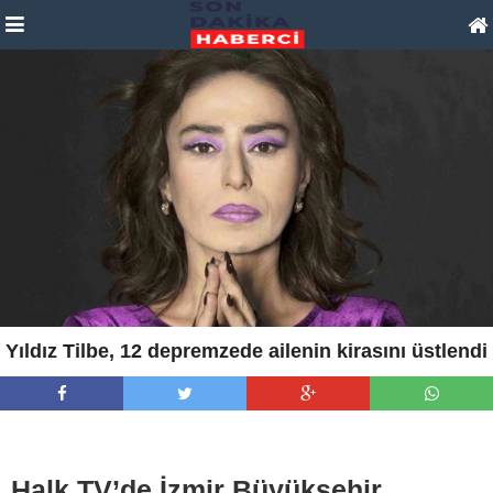
Yıldız Tilbe, 12 depremzede ailenin kirasını üstlendi
Halk TV’de İzmir Büyükşehir