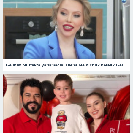
Gelinim Mutfakta yarışmacısı Olena Melnıchuk nereli? Gelinim Mutfakta Olena kimdir, kaç yaşında?