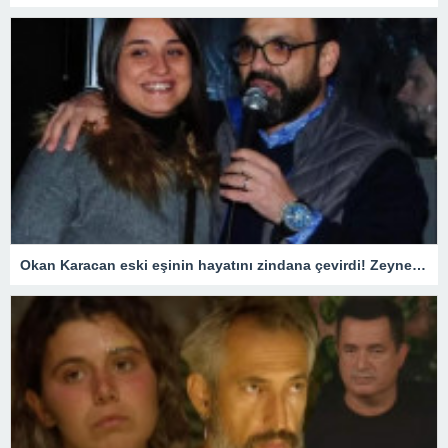
Okan Karacan eski eşinin hayatını zindana çevirdi! Zeynep Kadıoğlu savcılığa koştu: Beni tuzağa çekmeye çalışıyor