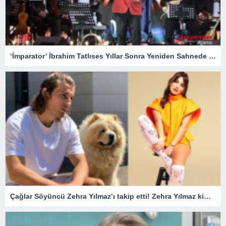
‘İmparator’ İbrahim Tatlıses Yıllar Sonra Yeniden Sahnede – Magazin
Çağlar Söyüncü Zehra Yılmaz’ı takip etti! Zehra Yılmaz kimdir?