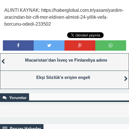
ALINTI KAYNAK: https://haberglobal.com.tr/yasam/yardim-
aracindan-bir-cift-mor-eldiven-almisti-24-yillik-vefa-
borcunu-odedi-233502
Macaristan’dan İsveç ve Finlandiya adımı
Ekşi Sözlük’e erişim engeli
Yorumlar
Benzer Haberler