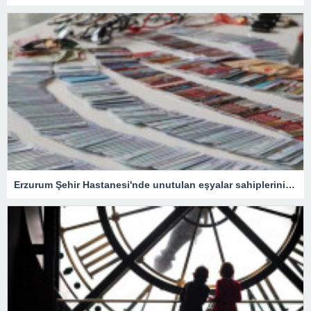
Erzurum Şehir Hastanesi'nde unutulan eşyalar sahiplerini bekliyor: İçlerinde en ilginç olanı ise…