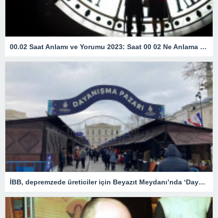
00.02 Saat Anlamı ve Yorumu 2023: Saat 00 02 Ne Anlama Gelir?
İBB, depremzede üreticiler için Beyazıt Meydanı’nda ‘Dayanışma Pazarı’ kurdu