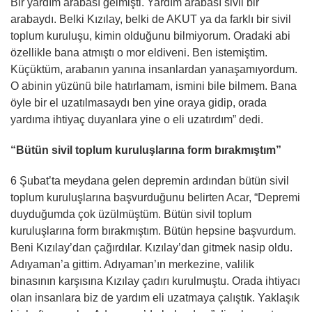
Bir yardım arabası gelmişti. Yardım arabası sivil bir
arabaydı. Belki Kızılay, belki de AKUT ya da farklı bir sivil
toplum kuruluşu, kimin olduğunu bilmiyorum. Oradaki abi
özellikle bana atmıştı o mor eldiveni. Ben istemiştim.
Küçüktüm, arabanın yanına insanlardan yanaşamıyordum.
O abinin yüzünü bile hatırlamam, ismini bile bilmem. Bana
öyle bir el uzatılmasaydı ben yine oraya gidip, orada
yardıma ihtiyaç duyanlara yine o eli uzatırdım” dedi.
“Bütün sivil toplum kuruluşlarına form bırakmıştım”
6 Şubat’ta meydana gelen depremin ardından bütün sivil
toplum kuruluşlarına başvurduğunu belirten Acar, “Depremi
duyduğumda çok üzülmüştüm. Bütün sivil toplum
kuruluşlarına form bırakmıştım. Bütün hepsine başvurdum.
Beni Kızılay’dan çağırdılar. Kızılay’dan gitmek nasip oldu.
Adıyaman’a gittim. Adıyaman’ın merkezine, valilik
binasının karşısına Kızılay çadırı kurulmuştu. Orada ihtiyacı
olan insanlara biz de yardım eli uzatmaya çalıştık. Yaklaşık