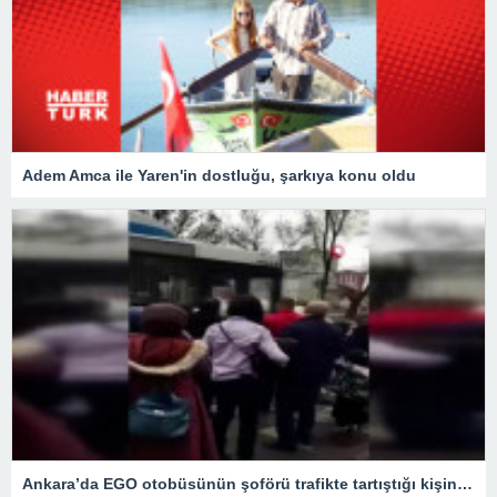
Adem Amca ile Yaren'in dostluğu, şarkıya konu oldu
Ankara’da EGO otobüsünün şoförü trafikte tartıştığı kişinin aracını metrelerce sürükledi