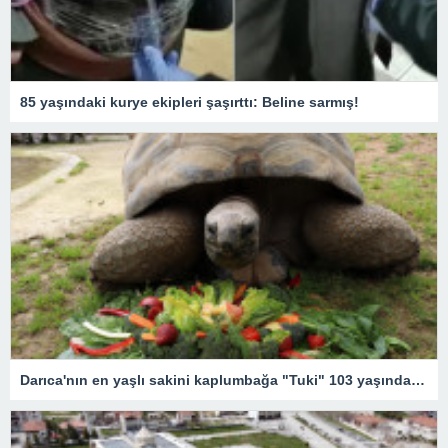
85 yaşındaki kurye ekipleri şaşırttı: Beline sarmış!
Darıca'nın en yaşlı sakini kaplumbağa "Tuki" 103 yaşında! Doğum günü etkinliğinden renkli kareler…