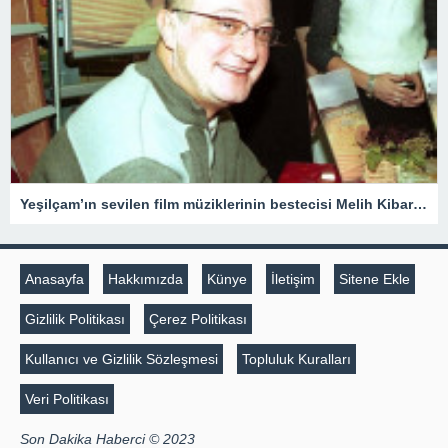
Yeşilçam’ın sevilen film müziklerinin bestecisi Melih Kibar anılıyor
Anasayfa
Hakkımızda
Künye
İletişim
Sitene Ekle
Gizlilik Politikası
Çerez Politikası
Kullanıcı ve Gizlilik Sözleşmesi
Topluluk Kuralları
Veri Politikası
Son Dakika Haberci © 2023