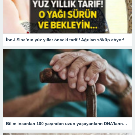
İbn-i Sina’nın yüz yıllar önceki tarifi! Ağrıları söküp atıyor! O yağı sürün ve bekleyin
Bilim insanları 100 yaşından uzun yaşayanların DNA’larındaki kritik özelliği tespit etti