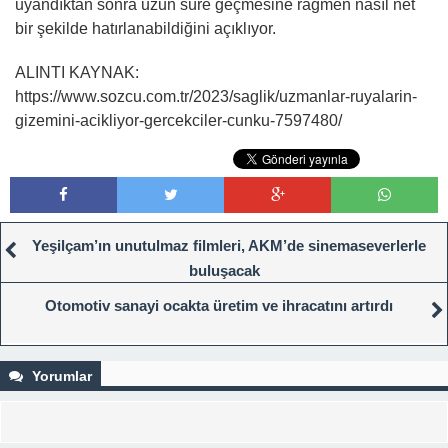
uyandıktan sonra uzun süre geçmesine rağmen nasıl net
bir şekilde hatırlanabildiğini açıklıyor.
ALINTI KAYNAK:
https://www.sozcu.com.tr/2023/saglik/uzmanlar-ruyalarin-
gizemini-acikliyor-gercekciler-cunku-7597480/
Yeşilçam’ın unutulmaz filmleri, AKM’de sinemaseverlerle
buluşacak
Otomotiv sanayi ocakta üretim ve ihracatını artırdı
Yorumlar