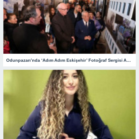
Odunpazarı’nda ‘Adım Adım Eskişehir’ Fotoğraf Sergisi Açıldı