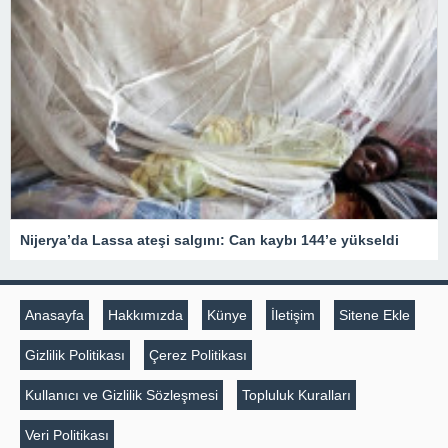
Nijerya’da Lassa ateşi salgını: Can kaybı 144’e yükseldi
Anasayfa
Hakkımızda
Künye
İletişim
Sitene Ekle
Gizlilik Politikası
Çerez Politikası
Kullanıcı ve Gizlilik Sözleşmesi
Topluluk Kuralları
Veri Politikası