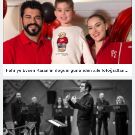
Fahriye Evcen Karan’ın doğum gününden aile fotoğraflarını paylaştı