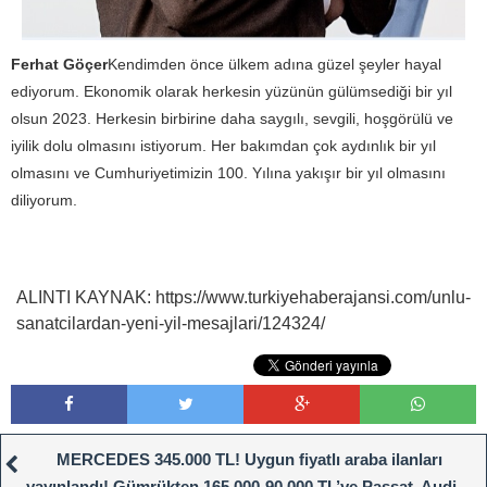
Ferhat Göçer
Kendimden önce ülkem adına güzel şeyler hayal
ediyorum. Ekonomik olarak herkesin yüzünün gülümsediği bir yıl
olsun 2023. Herkesin birbirine daha saygılı, sevgili, hoşgörülü ve
iyilik dolu olmasını istiyorum. Her bakımdan çok aydınlık bir yıl
olmasını ve Cumhuriyetimizin 100. Yılına yakışır bir yıl olmasını
diliyorum.
ALINTI KAYNAK: https://www.turkiyehaberajansi.com/unlu-
sanatcilardan-yeni-yil-mesajlari/124324/
MERCEDES 345.000 TL! Uygun fiyatlı araba ilanları
yayınlandı! Gümrükten 165.000-90.000 TL’ye Passat, Audi,