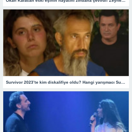
Okan Karacan eski eşinin hayatını zindana çevirdi! Zeynep Kadıoğlu savcılığa koştu: Beni tuzağa çekmeye çalışıyor
Survivor 2023’te kim diskalifiye oldu? Hangi yarışmacı Survivor’dan gönderildi? – Magazin Haberleri