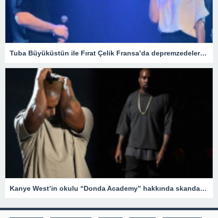
Tuba Büyüküstün ile Fırat Çelik Fransa’da depremzedeler için yardım gecesi düzenledi
Kanye West’in okulu “Donda Academy” hakkında skandal iddialar – Son Dakika Magazin Haberleri