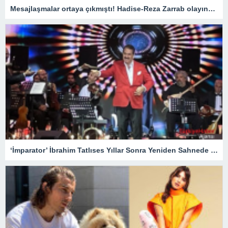
Mesajlaşmalar ortaya çıkmıştı! Hadise-Reza Zarrab olayında flaş gelişme
‘İmparator’ İbrahim Tatlıses Yıllar Sonra Yeniden Sahnede – Magazin