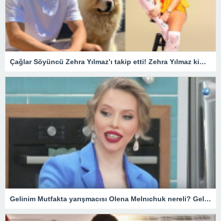
Çağlar Söyüncü Zehra Yılmaz’ı takip etti! Zehra Yılmaz kimdir?
Gelinim Mutfakta yarışmacısı Olena Melnıchuk nereli? Gelinim Mutfakta Olena kimdir, kaç yaşında?