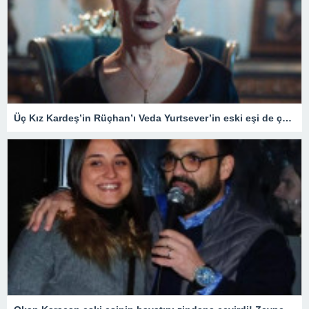
Üç Kız Kardeş’in Rüçhan’ı Veda Yurtsever’in eski eşi de çok ünlü çıktı! Meğer Güldür Güldür’ün yıldızıyla…