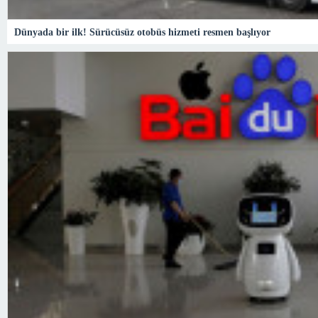
Dünyada bir ilk! Sürücüsüz otobüs hizmeti resmen başlıyor