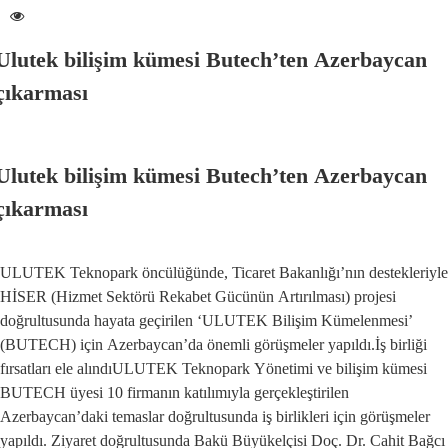
Ulutek bilişim kümesi Butech’ten Azerbaycan
çıkarması
Ulutek bilişim kümesi Butech’ten Azerbaycan
çıkarması
ULUTEK Teknopark öncülüğünde, Ticaret Bakanlığı’nın destekleriyle
HİSER (Hizmet Sektörü Rekabet Gücünün Artırılması) projesi
doğrultusunda hayata geçirilen ‘ULUTEK Bilişim Kümelenmesi’
(BUTECH) için Azerbaycan’da önemli görüşmeler yapıldı.İş birliği
fırsatları ele alındıULUTEK Teknopark Yönetimi ve bilişim kümesi
BUTECH üyesi 10 firmanın katılımıyla gerçekleştirilen
Azerbaycan’daki temaslar doğrultusunda iş birlikleri için görüşmeler
yapıldı. Ziyaret doğrultusunda Bakü Büyükelçisi Doç. Dr. Cahit Bağcı