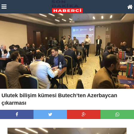
Ulutek bilişim kümesi Butech’ten Azerbaycan
çıkarması