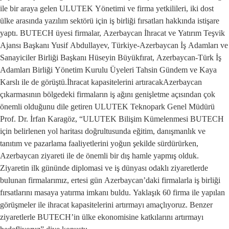
ile bir araya gelen ULUTEK Yönetimi ve firma yetkilileri, iki dost
ülke arasında yazılım sektörü için iş birliği fırsatları hakkında istişare
yaptı. BUTECH üyesi firmalar, Azerbaycan İhracat ve Yatırım Teşvik
Ajansı Başkanı Yusif Abdullayev, Türkiye-Azerbaycan İş Adamları ve
Sanayiciler Birliği Başkanı Hüseyin Büyükfırat, Azerbaycan-Türk İş
Adamları Birliği Yönetim Kurulu Üyeleri Tahsin Gündem ve Kaya
Karslı ile de görüştü.İhracat kapasitelerini artıracakAzerbaycan
çıkarmasının bölgedeki firmaların iş ağını genişletme açısından çok
önemli olduğunu dile getiren ULUTEK Teknopark Genel Müdürü
Prof. Dr. İrfan Karagöz, “ULUTEK Bilişim Kümelenmesi BUTECH
için belirlenen yol haritası doğrultusunda eğitim, danışmanlık ve
tanıtım ve pazarlama faaliyetlerini yoğun şekilde sürdürürken,
Azerbaycan ziyareti ile de önemli bir dış hamle yapmış olduk.
Ziyaretin ilk gününde diplomasi ve iş dünyası odaklı ziyaretlerde
bulunan firmalarımız, ertesi gün Azerbaycan’daki firmalarla iş birliği
fırsatlarını masaya yatırma imkanı buldu. Yaklaşık 60 firma ile yapılan
görüşmeler ile ihracat kapasitelerini artırmayı amaçlıyoruz. Benzer
ziyaretlerle BUTECH’in ülke ekonomisine katkılarını artırmayı