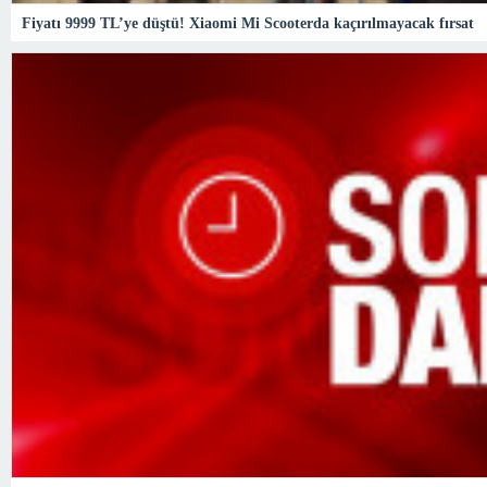
Fiyatı 9999 TL’ye düştü! Xiaomi Mi Scooterda kaçırılmayacak fırsat