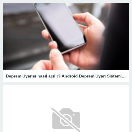
Deprem Uyarısı nasıl açılır? Android Deprem Uyarı Sistemi Nasıl Çalışır? İOS, iPhone… Deprem Uyarı sistemi nedir?