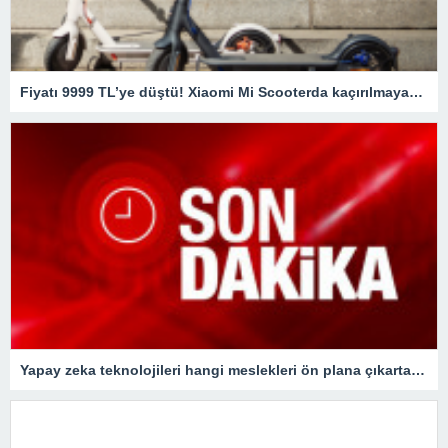
Fiyatı 9999 TL’ye düştü! Xiaomi Mi Scooterda kaçırılmayacak fırsat
Yapay zeka teknolojileri hangi meslekleri ön plana çıkartacak?