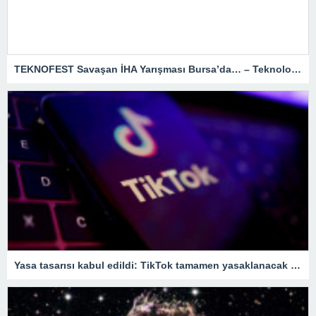
TEKNOFEST Savaşan İHA Yarışması Bursa’da… – Teknoloji Haberleri
Yasa tasarısı kabul edildi: TikTok tamamen yasaklanacak – Son Dakika Teknoloji Haberleri