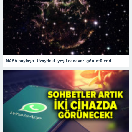
NASA paylaştı: Uzaydaki ‘yeşil canavar’ görüntülendi