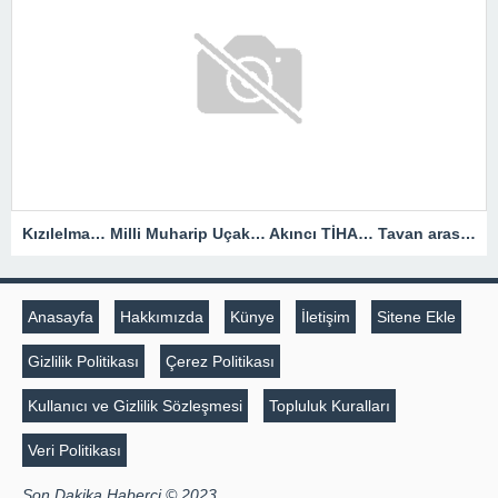
Kızılelma… Milli Muharip Uçak… Akıncı TİHA… Tavan arasında meyve kasalarından uçak filosu kurdu
Anasayfa
Hakkımızda
Künye
İletişim
Sitene Ekle
Gizlilik Politikası
Çerez Politikası
Kullanıcı ve Gizlilik Sözleşmesi
Topluluk Kuralları
Veri Politikası
Son Dakika Haberci © 2023