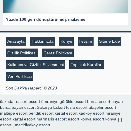
Yüzde 100 geri dönüştürülmüş malzeme
Anasayfa
Hakkımızda
Künye
İletişim
Sitene Ekle
Gizlilik Politikası
Çerez Politikası
Kullanıcı ve Gizlilik Sözleşmesi
Topluluk Kuralları
Veri Politikası
Son Dakika Haberci © 2023
üsküdar escort
escort ümraniye
görükle escort
bursa escort bayan
bursa bayan escort
Sakarya Eskort
tuzla escort
ataşehir escort
maltepe escort
pendik escort
kartal escort
kadköy escort
mraniye
escort
kartal escort
marmaris escort
escort konya
escort konya
şişli
escort
,
mecidiyeköy escort