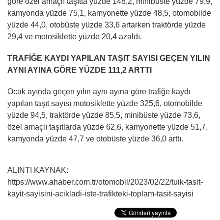
göre özel amaçlı taşıtta yüzde 148,2, minibüste yüzde 79,9,
kamyonda yüzde 75,1, kamyonette yüzde 48,5, otomobilde
yüzde 44,0, otobüste yüzde 33,6 artarken traktörde yüzde
29,4 ve motosiklette yüzde 20,4 azaldı.
TRAFİĞE KAYDI YAPILAN TAŞIT SAYISI GEÇEN YILIN
AYNI AYINA GÖRE YÜZDE 111,2 ARTTI
Ocak ayında geçen yılın aynı ayına göre trafiğe kaydı
yapılan taşıt sayısı motosiklette yüzde 325,6, otomobilde
yüzde 94,5, traktörde yüzde 85,5, minibüste yüzde 73,6,
özel amaçlı taşıtlarda yüzde 62,6, kamyonette yüzde 51,7,
kamyonda yüzde 47,7 ve otobüste yüzde 36,0 arttı.
ALINTI KAYNAK:
https://www.ahaber.com.tr/otomobil/2023/02/22/tuik-tasit-
kayit-sayisini-acikladi-iste-trafikteki-toplam-tasit-sayisi