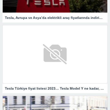
Tesla, Avrupa ve Asya’da elektrikli araç fiyatlarında indirimleri genişletiyor – Son Dakika Ekonomi Haberleri
Tesla Türkiye fiyat listesi 2023… Tesla Model Y ne kadar, kaç TL?