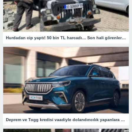
Hurdadan cip yaptı! 50 bin TL harcadı… Son hali görenleri hayrete düşürdü
Deprem ve Togg kredisi vaadiyle dolandırıcılık yapanlara operasyon – Son Dakika Türkiye Haberleri