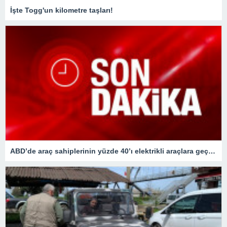
İşte Togg'un kilometre taşları!
ABD’de araç sahiplerinin yüzde 40’ı elektrikli araçlara geçişi düşünüyor