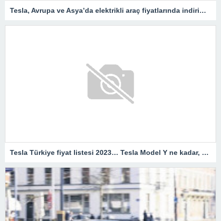
Tesla, Avrupa ve Asya’da elektrikli araç fiyatlarında indirimleri genişletiyor – Son Dakika Ekonomi Haberleri
Tesla Türkiye fiyat listesi 2023… Tesla Model Y ne kadar, kaç TL?