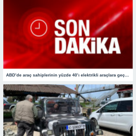
ABD’de araç sahiplerinin yüzde 40’ı elektrikli araçlara geçişi düşünüyor