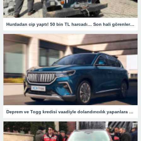
Hurdadan cip yaptı! 50 bin TL harcadı… Son hali görenleri hayrete düşürdü
Deprem ve Togg kredisi vaadiyle dolandırıcılık yapanlara operasyon – Son Dakika Türkiye Haberleri