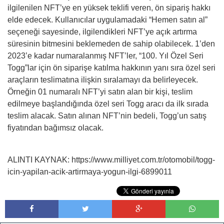
ilgilenilen NFT’ye en yüksek teklifi veren, ön sipariş hakkı
elde edecek. Kullanıcılar uygulamadaki “Hemen satın al”
seçeneği sayesinde, ilgilendikleri NFT’ye açık artırma
süresinin bitmesini beklemeden de sahip olabilecek. 1’den
2023’e kadar numaralanmış NFT’ler, “100. Yıl Özel Seri
Togg”lar için ön siparişe katılma hakkının yanı sıra özel seri
araçların teslimatına ilişkin sıralamayı da belirleyecek.
Örneğin 01 numaralı NFT’yi satın alan bir kişi, teslim
edilmeye başlandığında özel seri Togg aracı da ilk sırada
teslim alacak. Satın alınan NFT’nin bedeli, Togg’un satış
fiyatından bağımsız olacak.
ALINTI KAYNAK: https://www.milliyet.com.tr/otomobil/togg-
icin-yapilan-acik-artirmaya-yogun-ilgi-6899011