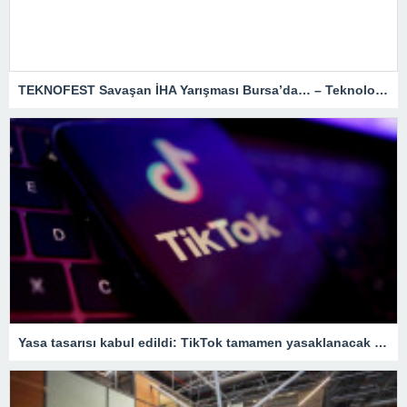
TEKNOFEST Savaşan İHA Yarışması Bursa’da… – Teknoloji Haberleri
Yasa tasarısı kabul edildi: TikTok tamamen yasaklanacak – Son Dakika Teknoloji Haberleri