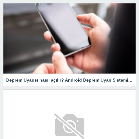
Deprem Uyarısı nasıl açılır? Android Deprem Uyarı Sistemi Nasıl Çalışır? İOS, iPhone… Deprem Uyarı sistemi nedir?