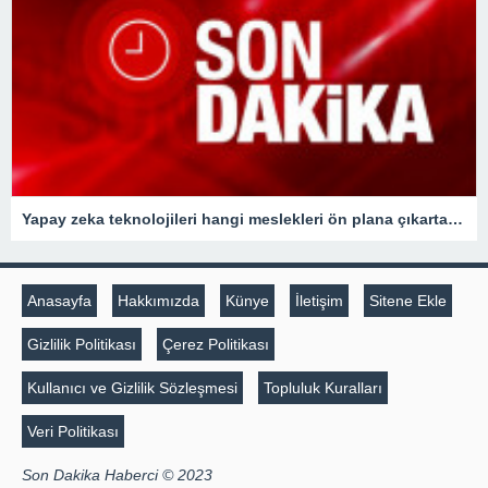
Yapay zeka teknolojileri hangi meslekleri ön plana çıkartacak?
Anasayfa
Hakkımızda
Künye
İletişim
Sitene Ekle
Gizlilik Politikası
Çerez Politikası
Kullanıcı ve Gizlilik Sözleşmesi
Topluluk Kuralları
Veri Politikası
Son Dakika Haberci © 2023