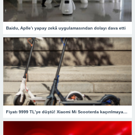
Baidu, Aplle’ı yapay zekâ uygulamasından dolayı dava etti
Fiyatı 9999 TL’ye düştü! Xiaomi Mi Scooterda kaçırılmayacak fırsat