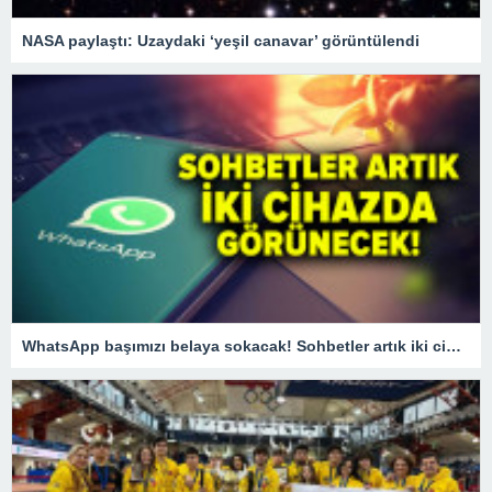
NASA paylaştı: Uzaydaki ‘yeşil canavar’ görüntülendi
WhatsApp başımızı belaya sokacak! Sohbetler artık iki cihazda görünecek!