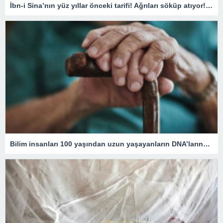
İbn-i Sina’nın yüz yıllar önceki tarifi! Ağrıları söküp atıyor! O yağı sürün ve bekleyin
Bilim insanları 100 yaşından uzun yaşayanların DNA’larındaki kritik özelliği tespit etti