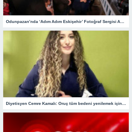
Odunpazarı’nda ‘Adım Adım Eskişehir’ Fotoğraf Sergisi Açıldı
Diyetisyen Cemre Kamalı: Oruç tüm bedeni yenilemek için bir fırsat