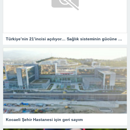
Türkiye’nin 21’incisi açılıyor… Sağlık sisteminin gücüne güç katacak
Kocaeli Şehir Hastanesi için geri sayım