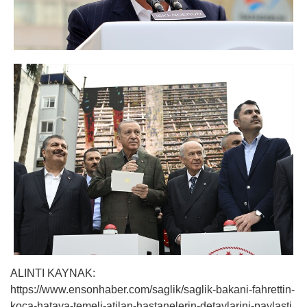
ALINTI KAYNAK:
https://www.ensonhaber.com/saglik/saglik-bakani-fahrettin-
koca-hataya-temeli-atilan-hastanelerin-detaylarini-paylasti