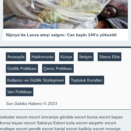
Nijerya’da Lassa ateşi salgını: Can kaybı 144’e yükseldi
Anasayfa
Hakkımızda
Künye
İletişim
Sitene Ekle
Gizlilik Politikası
Çerez Politikası
Kullanıcı ve Gizlilik Sözleşmesi
Topluluk Kuralları
Veri Politikası
Son Dakika Haberci © 2023
üsküdar escort
escort ümraniye
görükle escort
bursa escort bayan
bursa bayan escort
Sakarya Eskort
tuzla escort
ataşehir escort
maltepe escort
pendik escort
kartal escort
kadköy escort
mraniye