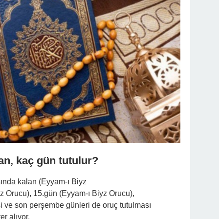
n, kaç gün tutulur?
ında kalan (Eyyam-ı Biyz
yz Orucu), 15.gün (Eyyam-ı Biyz Orucu),
i ve son perşembe günleri de oruç tutulması
r alıyor.