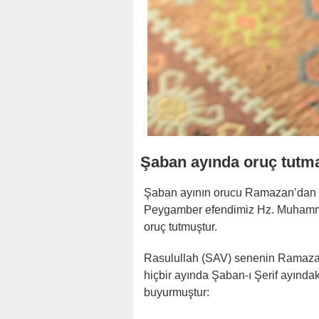
Şaban ayında oruç tutma
Şaban ayının orucu Ramazan’dan s
Peygamber efendimiz Hz. Muhamm
oruç tutmuştur.
Rasulullah (SAV) senenin Ramazan-
hiçbir ayında Şaban-ı Şerif ayında
buyurmuştur: