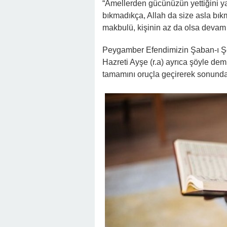
“Amellerden gücünüzün yettiğini y
bıkmadıkça, Allah da size asla bı
makbulü, kişinin az da olsa devam 
Peygamber Efendimizin Şaban-ı Şe
Hazreti Ayşe (r.a) ayrıca şöyle dem
tamamını oruçla geçirerek sonunda 