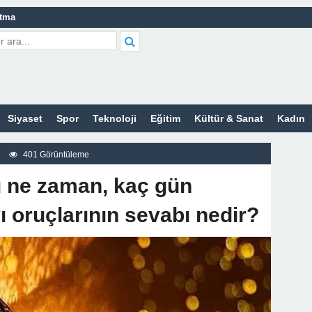
atma
leri Nelerdir?
tleri Nelerdir?
etleri Nelerdir?
tleri Nelerdir?
Siyaset
Spor
Teknoloji
Eğitim
Kültür & Sanat
Kadın
t Bayan Sitesi
z
401 Görüntüleme
 ne zaman, kaç gün
ı oruçlarının sevabı nedir?