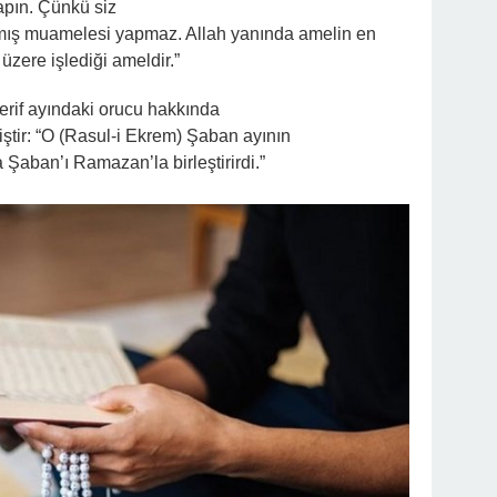
apın. Çünkü siz
kmış muamelesi yapmaz. Allah yanında amelin en
üzere işlediği ameldir.”
rif ayındaki orucu hakkında
iştir: “O (Rasul-i Ekrem) Şaban ayının
Şaban’ı Ramazan’la birleştirirdi.”