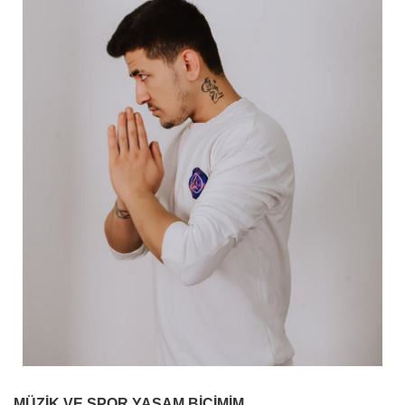
MÜZİK VE SPOR YAŞAM BİÇİMİM