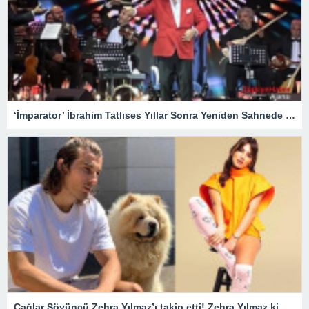
‘İmparator’ İbrahim Tatlıses Yıllar Sonra Yeniden Sahnede – Magazin
Çağlar Söyüncü Zehra Yılmaz’ı takip etti! Zehra Yılmaz kimdir?