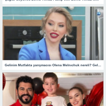
Gelinim Mutfakta yarışmacısı Olena Melnıchuk nereli? Gelinim Mutfakta Olena kimdir, kaç yaşında?