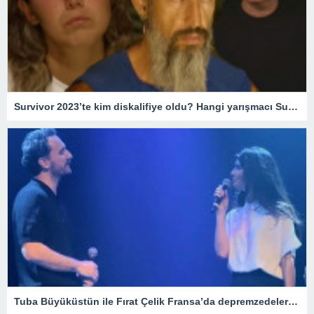
Survivor 2023’te kim diskalifiye oldu? Hangi yarışmacı Survivor’dan gönderildi? – Magazin Haberleri
Tuba Büyüküstün ile Fırat Çelik Fransa’da depremzedeler için yardım gecesi düzenledi