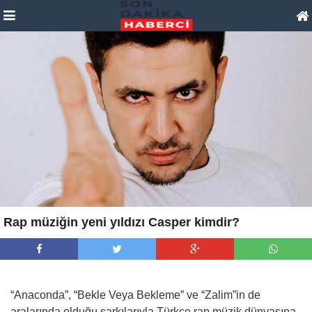
Rap müziğin yeni yıldızı Casper kimdir?
“Anaconda”, “Bekle Veya Bekleme” ve “Zalim”in de
aralarında olduğu şarkılarıyla Türkçe rap müzik dünyasına