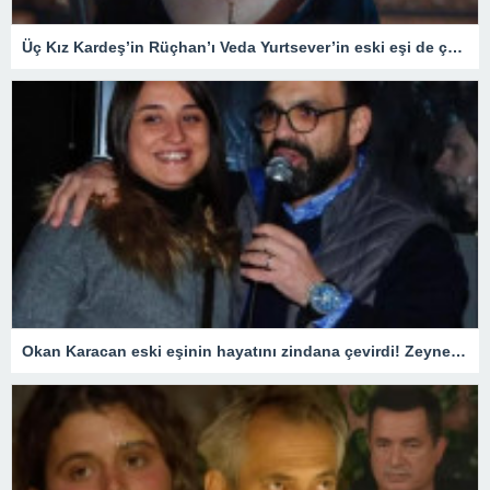
Üç Kız Kardeş’in Rüçhan’ı Veda Yurtsever’in eski eşi de çok ünlü çıktı! Meğer Güldür Güldür’ün yıldızıyla…
Okan Karacan eski eşinin hayatını zindana çevirdi! Zeynep Kadıoğlu savcılığa koştu: Beni tuzağa çekmeye çalışıyor