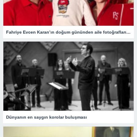
Fahriye Evcen Karan’ın doğum gününden aile fotoğraflarını paylaştı
Dünyanın en saygın korolar buluşması