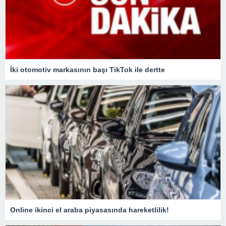
İki otomotiv markasının başı TikTok ile dertte
Online ikinci el araba piyasasında hareketlilik!