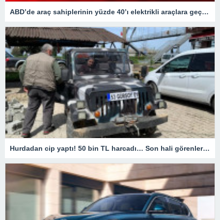
ABD’de araç sahiplerinin yüzde 40’ı elektrikli araçlara geçişi düşünüyor
Hurdadan cip yaptı! 50 bin TL harcadı… Son hali görenleri hayrete düşürdü