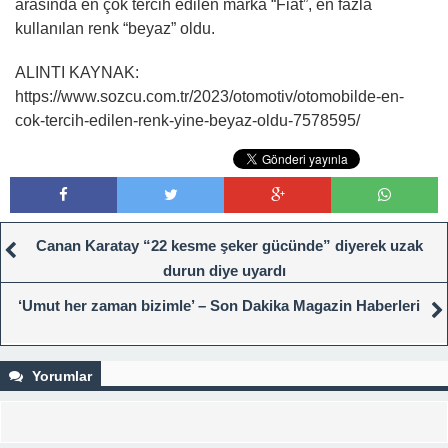
arasında en çok tercih edilen marka “Fiat”, en fazla
kullanılan renk “beyaz” oldu.
ALINTI KAYNAK:
https://www.sozcu.com.tr/2023/otomotiv/otomobilde-en-
cok-tercih-edilen-renk-yine-beyaz-oldu-7578595/
Canan Karatay “22 kesme şeker gücünde” diyerek uzak
durun diye uyardı
‘Umut her zaman bizimle’ – Son Dakika Magazin Haberleri
Yorumlar