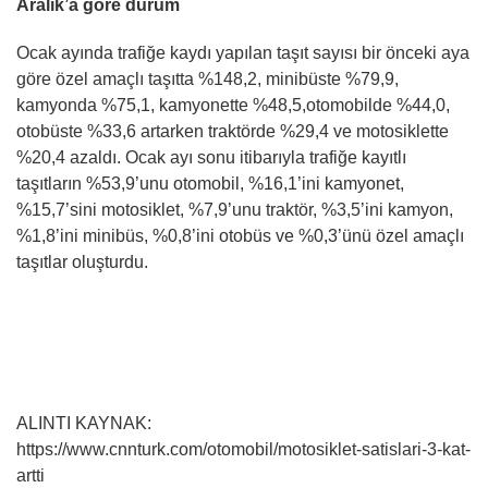
Aralık’a göre durum
Ocak ayında trafiğe kaydı yapılan taşıt sayısı bir önceki aya
göre özel amaçlı taşıtta %148,2, minibüste %79,9,
kamyonda %75,1, kamyonette %48,5,otomobilde %44,0,
otobüste %33,6 artarken traktörde %29,4 ve motosiklette
%20,4 azaldı. Ocak ayı sonu itibarıyla trafiğe kayıtlı
taşıtların %53,9’unu otomobil, %16,1’ini kamyonet,
%15,7’sini motosiklet, %7,9’unu traktör, %3,5’ini kamyon,
%1,8’ini minibüs, %0,8’ini otobüs ve %0,3’ünü özel amaçlı
taşıtlar oluşturdu.
ALINTI KAYNAK:
https://www.cnnturk.com/otomobil/motosiklet-satislari-3-kat-
artti