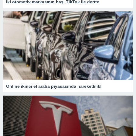
İki otomotiv markasının başı TikTok ile dertte
Online ikinci el araba piyasasında hareketlilik!