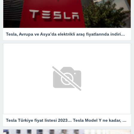
Tesla, Avrupa ve Asya’da elektrikli araç fiyatlarında indirimleri genişletiyor – Son Dakika Ekonomi Haberleri
Tesla Türkiye fiyat listesi 2023… Tesla Model Y ne kadar, kaç TL?