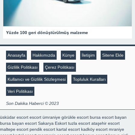
Yüzde 100 geri dönüştürülmüş malzeme
Anasayfa
Hakkımızda
Künye
İletişim
Sitene Ekle
Gizlilik Politikası
Çerez Politikası
Kullanıcı ve Gizlilik Sözleşmesi
Topluluk Kuralları
Veri Politikası
Son Dakika Haberci © 2023
üsküdar escort
escort ümraniye
görükle escort
bursa escort bayan
bursa bayan escort
Sakarya Eskort
tuzla escort
ataşehir escort
maltepe escort
pendik escort
kartal escort
kadköy escort
mraniye