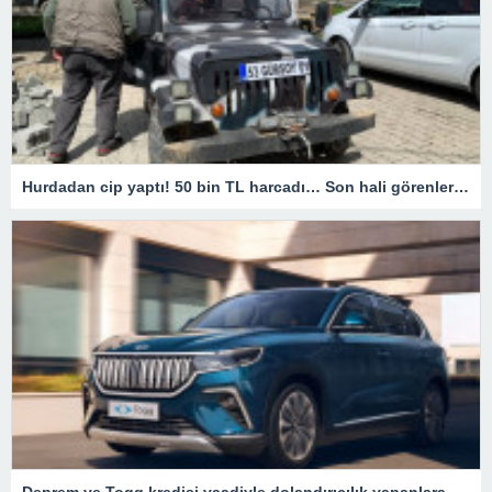
Hurdadan cip yaptı! 50 bin TL harcadı… Son hali görenleri hayrete düşürdü