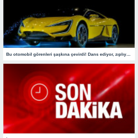
Bu otomobil görenleri şaşkına çevirdi! Dans ediyor, zıplıyor…