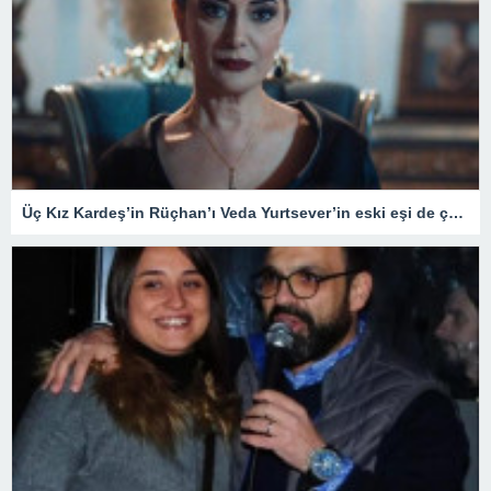
Üç Kız Kardeş’in Rüçhan’ı Veda Yurtsever’in eski eşi de çok ünlü çıktı! Meğer Güldür Güldür’ün yıldızıyla…