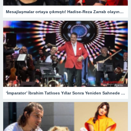
Mesajlaşmalar ortaya çıkmıştı! Hadise-Reza Zarrab olayında flaş gelişme
‘İmparator’ İbrahim Tatlıses Yıllar Sonra Yeniden Sahnede – Magazin