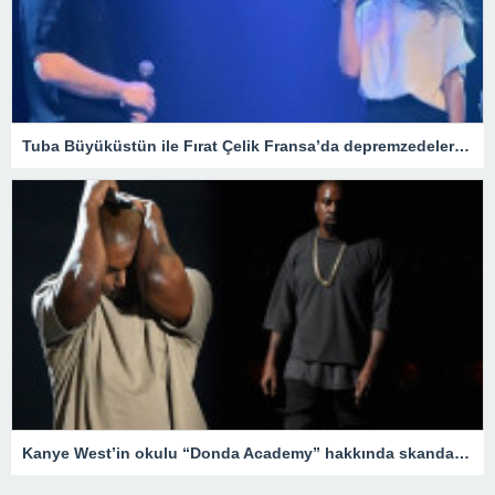
Tuba Büyüküstün ile Fırat Çelik Fransa’da depremzedeler için yardım gecesi düzenledi
Kanye West’in okulu “Donda Academy” hakkında skandal iddialar – Son Dakika Magazin Haberleri