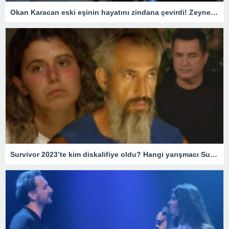
Okan Karacan eski eşinin hayatını zindana çevirdi! Zeynep Kadıoğlu savcılığa koştu: Beni tuzağa çekmeye çalışıyor
Survivor 2023’te kim diskalifiye oldu? Hangi yarışmacı Survivor’dan gönderildi? – Magazin Haberleri