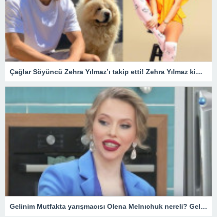
Çağlar Söyüncü Zehra Yılmaz’ı takip etti! Zehra Yılmaz kimdir?
Gelinim Mutfakta yarışmacısı Olena Melnıchuk nereli? Gelinim Mutfakta Olena kimdir, kaç yaşında?