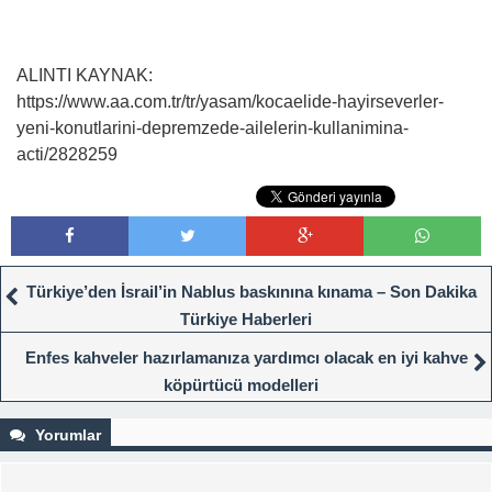
ALINTI KAYNAK:
https://www.aa.com.tr/tr/yasam/kocaelide-hayirseverler-
yeni-konutlarini-depremzede-ailelerin-kullanimina-
acti/2828259
Türkiye’den İsrail’in Nablus baskınına kınama – Son Dakika
Türkiye Haberleri
Enfes kahveler hazırlamanıza yardımcı olacak en iyi kahve
köpürtücü modelleri
Yorumlar