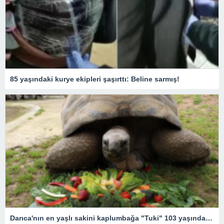
85 yaşındaki kurye ekipleri şaşırttı: Beline sarmış!
Darıca'nın en yaşlı sakini kaplumbağa "Tuki" 103 yaşında! Doğum günü etkinliğinden renkli kareler…