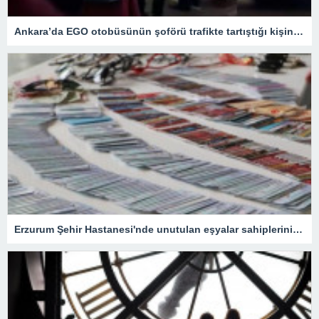
Ankara’da EGO otobüsünün şoförü trafikte tartıştığı kişinin aracını metrelerce sürükledi
Erzurum Şehir Hastanesi'nde unutulan eşyalar sahiplerini bekliyor: İçlerinde en ilginç olanı ise…