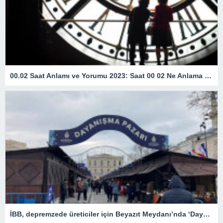
00.02 Saat Anlamı ve Yorumu 2023: Saat 00 02 Ne Anlama Gelir?
İBB, depremzede üreticiler için Beyazıt Meydanı’nda ‘Dayanışma Pazarı’ kurdu