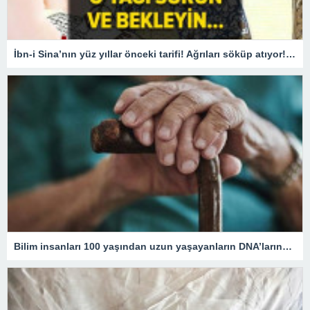
İbn-i Sina’nın yüz yıllar önceki tarifi! Ağrıları söküp atıyor! O yağı sürün ve bekleyin
Bilim insanları 100 yaşından uzun yaşayanların DNA’larındaki kritik özelliği tespit etti