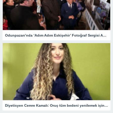
Odunpazarı’nda ‘Adım Adım Eskişehir’ Fotoğraf Sergisi Açıldı
Diyetisyen Cemre Kamalı: Oruç tüm bedeni yenilemek için bir fırsat