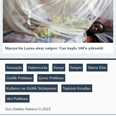
Nijerya’da Lassa ateşi salgını: Can kaybı 144’e yükseldi
Anasayfa
Hakkımızda
Künye
İletişim
Sitene Ekle
Gizlilik Politikası
Çerez Politikası
Kullanıcı ve Gizlilik Sözleşmesi
Topluluk Kuralları
Veri Politikası
Son Dakika Haberci © 2023