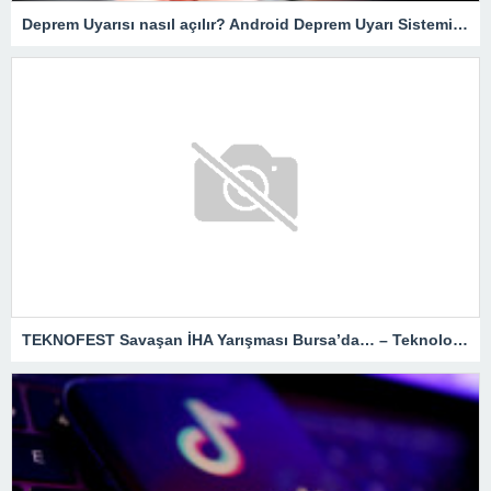
Deprem Uyarısı nasıl açılır? Android Deprem Uyarı Sistemi Nasıl Çalışır? İOS, iPhone… Deprem Uyarı sistemi nedir?
TEKNOFEST Savaşan İHA Yarışması Bursa’da… – Teknoloji Haberleri