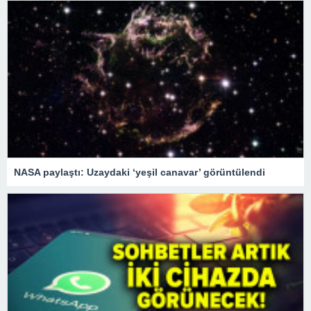
NASA paylaştı: Uzaydaki ‘yeşil canavar’ görüntülendi