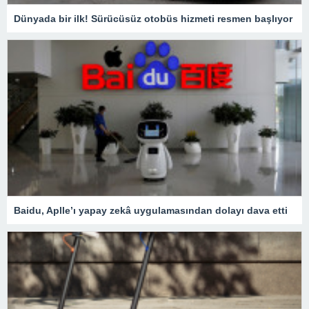
Dünyada bir ilk! Sürücüsüz otobüs hizmeti resmen başlıyor
Baidu, Aplle’ı yapay zekâ uygulamasından dolayı dava etti