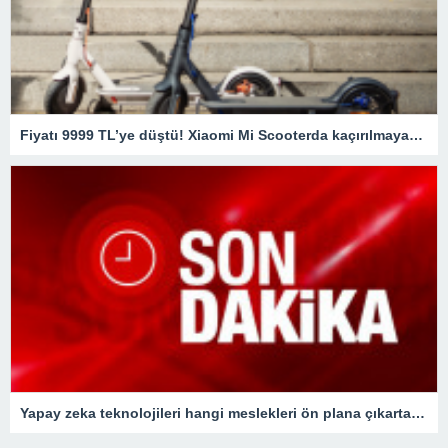
Fiyatı 9999 TL’ye düştü! Xiaomi Mi Scooterda kaçırılmayacak fırsat
Yapay zeka teknolojileri hangi meslekleri ön plana çıkartacak?