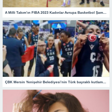
A Milli Takım’ın FIBA 2023 Kadınlar Avrupa Basketbol Şampiyonası’nda programı belli oldu – Son Dakika Spor Haberleri
ÇBK Mersin Yenişehir Belediyesi’nin Türk bayraklı kutlamasına engel – Son Dakika Spor Haberleri