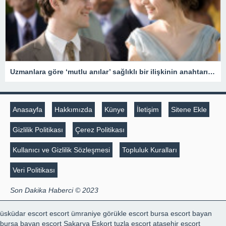
Uzmanlara göre ‘mutlu anılar’ sağlıklı bir ilişkinin anahtarı olabilir
Anasayfa
Hakkımızda
Künye
İletişim
Sitene Ekle
Gizlilik Politikası
Çerez Politikası
Kullanıcı ve Gizlilik Sözleşmesi
Topluluk Kuralları
Veri Politikası
Son Dakika Haberci © 2023
üsküdar escort
escort ümraniye
görükle escort
bursa escort bayan
bursa bayan escort
Sakarya Eskort
tuzla escort
ataşehir escort