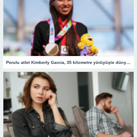
Perulu atlet Kimberly Garcia, 35 kilometre yürüyüşte dünya rekoru kırdı – Son Dakika Spor Haberleri