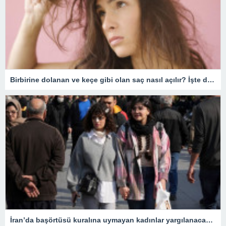
Birbirine dolanan ve keçe gibi olan saç nasıl açılır? İşte dolaşık saçı açmanın en kolay yöntemi!
İran’da başörtüsü kuralına uymayan kadınlar yargılanacak – Son Dakika Dünya Haberleri