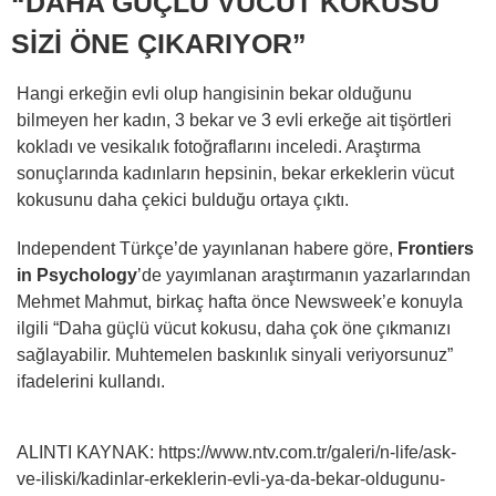
“DAHA GÜÇLÜ VÜCUT KOKUSU
SİZİ ÖNE ÇIKARIYOR”
Hangi erkeğin evli olup hangisinin bekar olduğunu
bilmeyen her kadın, 3 bekar ve 3 evli erkeğe ait tişörtleri
kokladı ve vesikalık fotoğraflarını inceledi. Araştırma
sonuçlarında kadınların hepsinin, bekar erkeklerin vücut
kokusunu daha çekici bulduğu ortaya çıktı.
Independent Türkçe’de yayınlanan habere göre,
Frontiers
in Psychology
’de yayımlanan araştırmanın yazarlarından
Mehmet Mahmut, birkaç hafta önce Newsweek’e konuyla
ilgili “Daha güçlü vücut kokusu, daha çok öne çıkmanızı
sağlayabilir. Muhtemelen baskınlık sinyali veriyorsunuz”
ifadelerini kullandı.
ALINTI KAYNAK: https://www.ntv.com.tr/galeri/n-life/ask-
ve-iliski/kadinlar-erkeklerin-evli-ya-da-bekar-oldugunu-