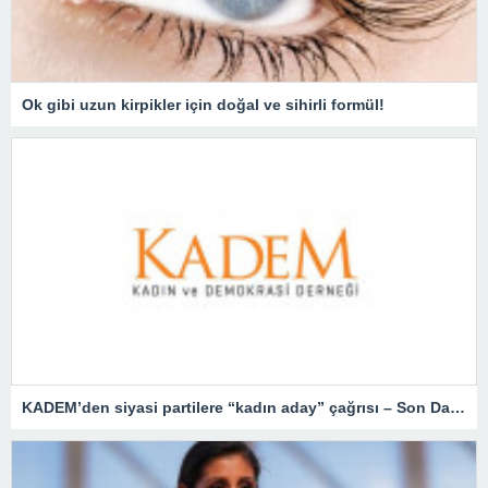
Ok gibi uzun kirpikler için doğal ve sihirli formül!
KADEM’den siyasi partilere “kadın aday” çağrısı – Son Dakika Türkiye Haberleri