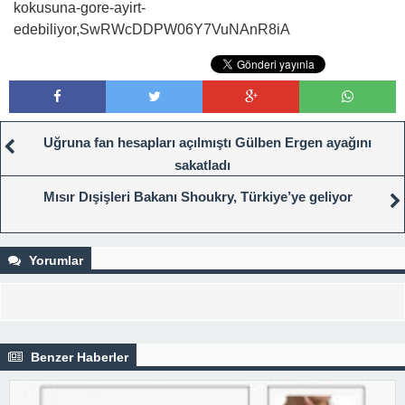
kokusuna-gore-ayirt-
edebiliyor,SwRWcDDPW06Y7VuNAnR8iA
Uğruna fan hesapları açılmıştı Gülben Ergen ayağını
sakatladı
Mısır Dışişleri Bakanı Shoukry, Türkiye’ye geliyor
Yorumlar
Benzer Haberler