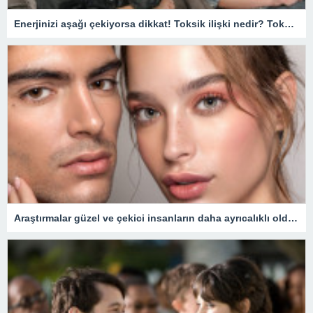
Enerjinizi aşağı çekiyorsa dikkat! Toksik ilişki nedir? Toksik ilişki nasıl anlaşılır, düzelir mi?
Araştırmalar güzel ve çekici insanların daha ayrıcalıklı olduğunu gösteriyor