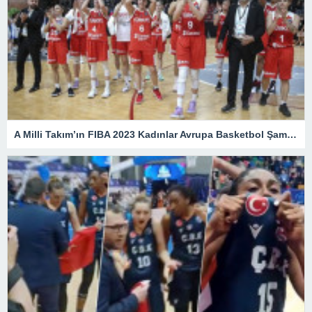
A Milli Takım’ın FIBA 2023 Kadınlar Avrupa Basketbol Şampiyonası’nda programı belli oldu – Son Dakika Spor Haberleri