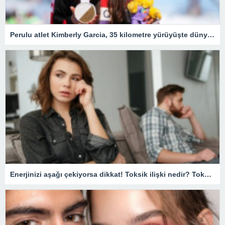
Perulu atlet Kimberly Garcia, 35 kilometre yürüyüşte dünya rekoru kırdı – Son Dakika Spor Haberleri
Enerjinizi aşağı çekiyorsa dikkat! Toksik ilişki nedir? Toksik ilişki nasıl anlaşılır, düzelir mi?