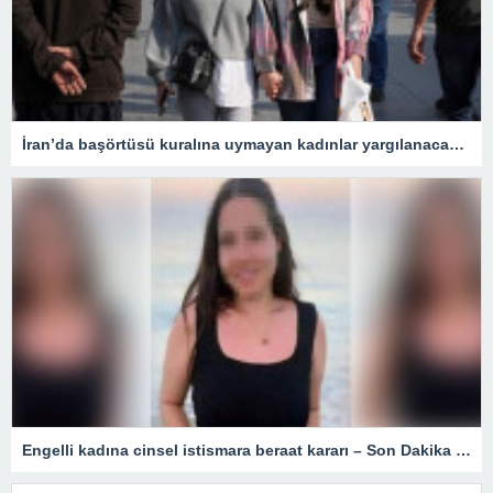
İran’da başörtüsü kuralına uymayan kadınlar yargılanacak – Son Dakika Dünya Haberleri
Engelli kadına cinsel istismara beraat kararı – Son Dakika Türkiye Haberleri