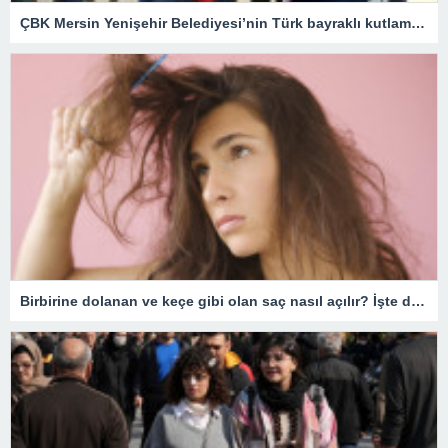
ÇBK Mersin Yenişehir Belediyesi’nin Türk bayraklı kutlamasına engel – Son Dakika Spor Haberleri
Birbirine dolanan ve keçe gibi olan saç nasıl açılır? İşte dolaşık saçı açmanın en kolay yöntemi!