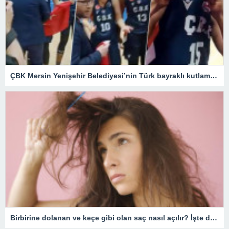
ÇBK Mersin Yenişehir Belediyesi’nin Türk bayraklı kutlamasına engel – Son Dakika Spor Haberleri
Birbirine dolanan ve keçe gibi olan saç nasıl açılır? İşte dolaşık saçı açmanın en kolay yöntemi!