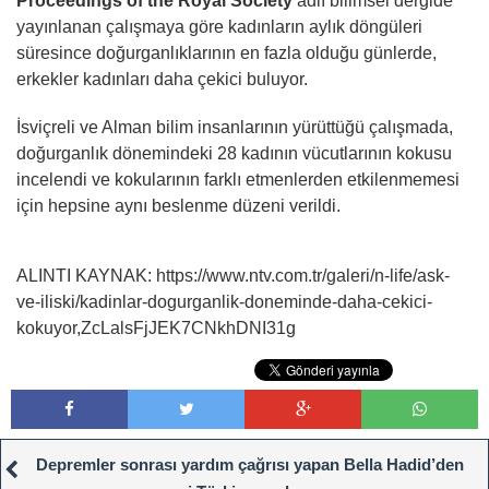
Proceedings of the Royal Society
adlı bilimsel dergide
yayınlanan çalışmaya göre kadınların aylık döngüleri
süresince doğurganlıklarının en fazla olduğu günlerde,
erkekler kadınları daha çekici buluyor.
İsviçreli ve Alman bilim insanlarının yürüttüğü çalışmada,
doğurganlık dönemindeki 28 kadının vücutlarının kokusu
incelendi ve kokularının farklı etmenlerden etkilenmemesi
için hepsine aynı beslenme düzeni verildi.
ALINTI KAYNAK: https://www.ntv.com.tr/galeri/n-life/ask-
ve-iliski/kadinlar-dogurganlik-doneminde-daha-cekici-
kokuyor,ZcLalsFjJEK7CNkhDNI31g
Depremler sonrası yardım çağrısı yapan Bella Hadid’den