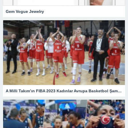
Gem Vogue Jewelry
A Milli Takım’ın FIBA 2023 Kadınlar Avrupa Basketbol Şampiyonası’nda programı belli oldu – Son Dakika Spor Haberleri