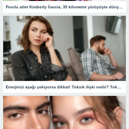
Perulu atlet Kimberly Garcia, 35 kilometre yürüyüşte dünya rekoru kırdı – Son Dakika Spor Haberleri
Enerjinizi aşağı çekiyorsa dikkat! Toksik ilişki nedir? Toksik ilişki nasıl anlaşılır, düzelir mi?