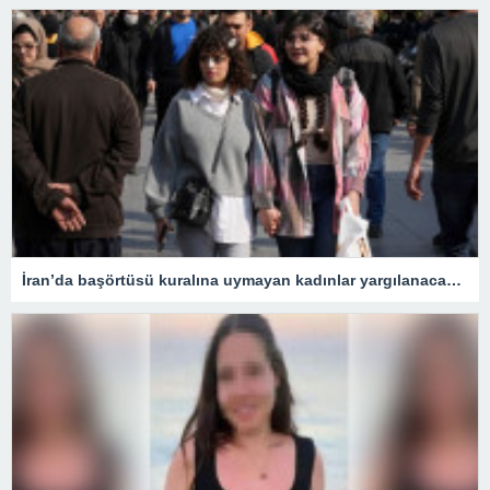
İran’da başörtüsü kuralına uymayan kadınlar yargılanacak – Son Dakika Dünya Haberleri