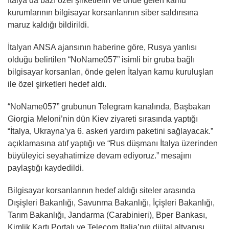
İtalya’da bazı özel şirketlerin ve önde gelen kamu
kurumlarının bilgisayar korsanlarının siber saldırısına
maruz kaldığı bildirildi.
İtalyan ANSA ajansının haberine göre, Rusya yanlısı
olduğu belirtilen “NoName057” isimli bir gruba bağlı
bilgisayar korsanları, önde gelen İtalyan kamu kuruluşları
ile özel şirketleri hedef aldı.
“NoName057” grubunun Telegram kanalında, Başbakan
Giorgia Meloni’nin dün Kiev ziyareti sırasında yaptığı
“İtalya, Ukrayna’ya 6. askeri yardım paketini sağlayacak.”
açıklamasına atıf yaptığı ve “Rus düşmanı İtalya üzerinden
büyüleyici seyahatimize devam ediyoruz.” mesajını
paylaştığı kaydedildi.
Bilgisayar korsanlarının hedef aldığı siteler arasında
Dışişleri Bakanlığı, Savunma Bakanlığı, İçişleri Bakanlığı,
Tarım Bakanlığı, Jandarma (Carabinieri), Bper Bankası,
Kimlik Kartı Portalı ve Telecom Italia’nın dijital altyapısı