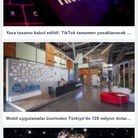
Yasa tasarısı kabul edildi: TikTok tamamen yasaklanacak – Son Dakika Teknoloji Haberleri
Mobil uygulamalar üzerinden Türkiye’de 728 milyon dolar harcama yapıldı