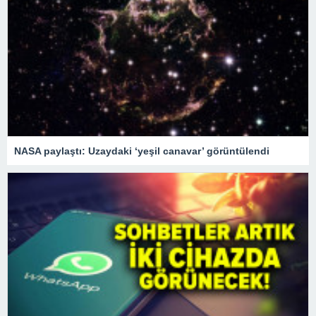
NASA paylaştı: Uzaydaki ‘yeşil canavar’ görüntülendi