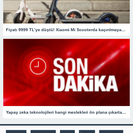
Fiyatı 9999 TL’ye düştü! Xiaomi Mi Scooterda kaçırılmayacak fırsat
Yapay zeka teknolojileri hangi meslekleri ön plana çıkartacak?