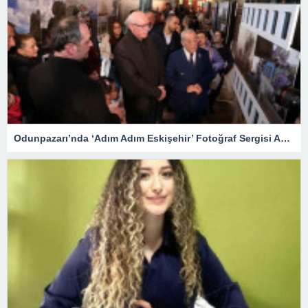
Odunpazarı’nda ‘Adım Adım Eskişehir’ Fotoğraf Sergisi Açıldı