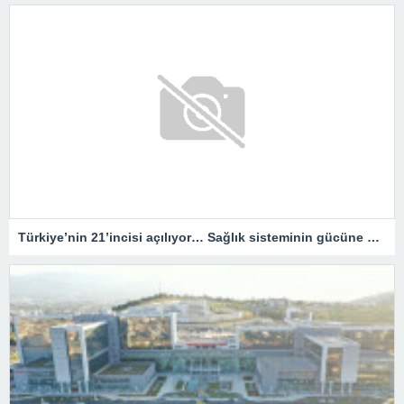
Türkiye’nin 21’incisi açılıyor… Sağlık sisteminin gücüne güç katacak