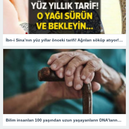
İbn-i Sina’nın yüz yıllar önceki tarifi! Ağrıları söküp atıyor! O yağı sürün ve bekleyin
Bilim insanları 100 yaşından uzun yaşayanların DNA’larındaki kritik özelliği tespit etti