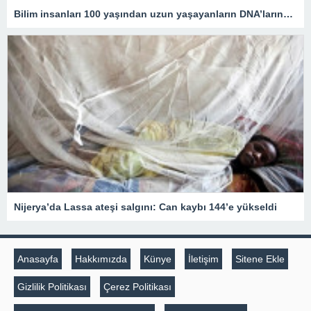
Bilim insanları 100 yaşından uzun yaşayanların DNA’larındaki kritik özelliği tespit etti
Nijerya’da Lassa ateşi salgını: Can kaybı 144’e yükseldi
Anasayfa
Hakkımızda
Künye
İletişim
Sitene Ekle
Gizlilik Politikası
Çerez Politikası