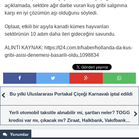
açıklamada, sektöre ağır darbe vuran kuş gribi salgınına
karşı en iyi çözümün aşı olduğunu söyledi.
Oplaat, etkili bir aşıyla kanatlı kümes hayvanları
sektörünün 10 adım daha ileri gideceğini savundu.
ALINTI KAYNAK: https://t24.com.tr/haber/hollanda-da-kus-
gribi-asisi-denemesi-basarili-oldu,1098834
Bu yılki Uluslararası Portakal Çiçeği Karnavalı iptal edildi
Yerli otomobil taksitle alınabilir mi, şartları neler? TOGG
kredisi var mı, çıkacak mı? Ziraat, Halkbank, Vakıfbank…
TOGG kredisi veren bankalar!
Yorumlar