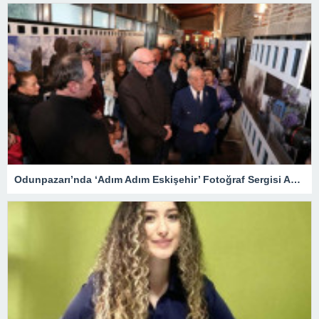
Odunpazarı’nda ‘Adım Adım Eskişehir’ Fotoğraf Sergisi Açıldı