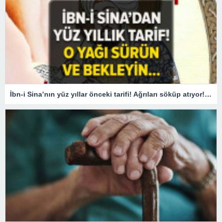
İbn-i Sina’nın yüz yıllar önceki tarifi! Ağrıları söküp atıyor! O yağı sürün ve bekleyin