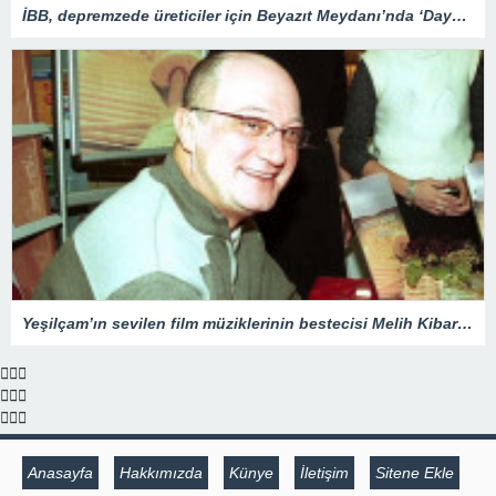
İBB, depremzede üreticiler için Beyazıt Meydanı’nda ‘Dayanışma Pazarı’ kurdu
Yeşilçam’ın sevilen film müziklerinin bestecisi Melih Kibar anılıyor
Anasayfa
Hakkımızda
Künye
İletişim
Sitene Ekle