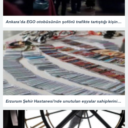
Ankara’da EGO otobüsünün şoförü trafikte tartıştığı kişinin aracını metrelerce sürükledi
Erzurum Şehir Hastanesi'nde unutulan eşyalar sahiplerini bekliyor: İçlerinde en ilginç olanı ise…