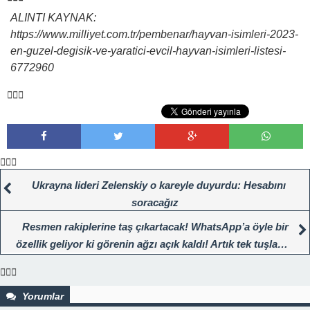
ALINTI KAYNAK:
https://www.milliyet.com.tr/pembenar/hayvan-isimleri-2023-
en-guzel-degisik-ve-yaratici-evcil-hayvan-isimleri-listesi-
6772960
Ukrayna lideri Zelenskiy o kareyle duyurdu: Hesabını
soracağız
Resmen rakiplerine taş çıkartacak! WhatsApp’a öyle bir
özellik geliyor ki görenin ağzı açık kaldı! Artık tek tuşla…
Yorumlar