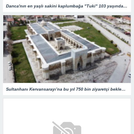
Darıca'nın en yaşlı sakini kaplumbağa "Tuki" 103 yaşında! Doğum günü etkinliğinden renkli kareler…
Sultanhanı Kervansarayı’na bu yıl 750 bin ziyaretçi bekleniyor