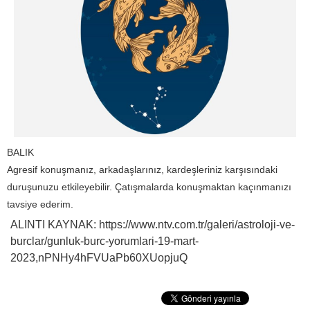
BALIK
Agresif konuşmanız, arkadaşlarınız, kardeşleriniz karşısındaki
duruşunuzu etkileyebilir. Çatışmalarda konuşmaktan kaçınmanızı
tavsiye ederim.
ALINTI KAYNAK: https://www.ntv.com.tr/galeri/astroloji-ve-
burclar/gunluk-burc-yorumlari-19-mart-
2023,nPNHy4hFVUaPb60XUopjuQ