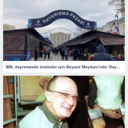
İBB, depremzede üreticiler için Beyazıt Meydanı’nda ‘Dayanışma Pazarı’ kurdu