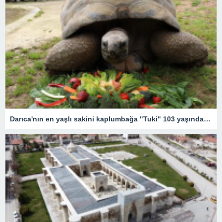
Darıca'nın en yaşlı sakini kaplumbağa "Tuki" 103 yaşında! Doğum günü etkinliğinden renkli kareler…