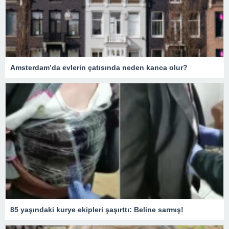
Amsterdam’da evlerin çatısında neden kanca olur?
85 yaşındaki kurye ekipleri şaşırttı: Beline sarmış!