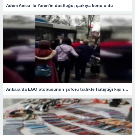
Adem Amca ile Yaren'in dostluğu, şarkıya konu oldu
Ankara’da EGO otobüsünün şoförü trafikte tartıştığı kişinin aracını metrelerce sürükledi