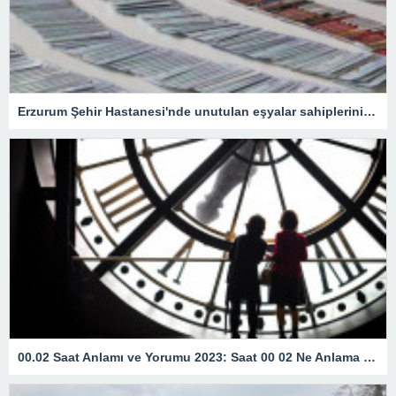
Erzurum Şehir Hastanesi'nde unutulan eşyalar sahiplerini bekliyor: İçlerinde en ilginç olanı ise…
00.02 Saat Anlamı ve Yorumu 2023: Saat 00 02 Ne Anlama Gelir?